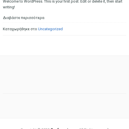
Welcome to WordPress. This is your first post. Edit or delete it, then start
writing!
Διαβάστε περισσότερα
Καταχωρήθηκε στο
Uncategorized