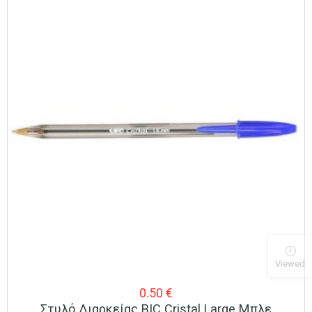
Viewed
0.50
€
Στυλό Διαρκείας BIC Cristal Large Μπλε