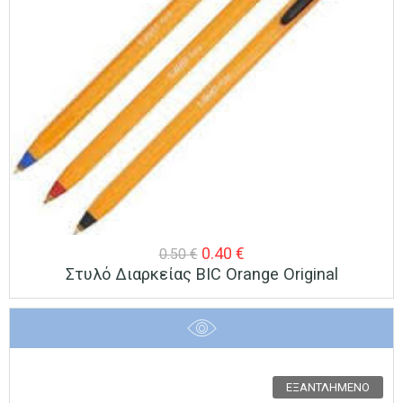
Original
Η
0.40
€
0.50
€
Στυλό Διαρκείας BIC Orange Original
price
τρέχουσα
was:
τιμή
0.50 €.
είναι:
0.40 €.
ΕΞΑΝΤΛΗΜΈΝΟ