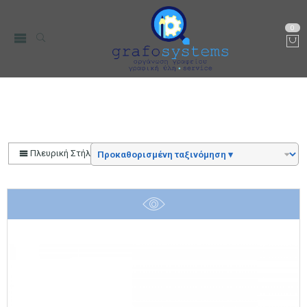
0
BIC
Αρχική
Μάρκα
Πλευρική Στήλη