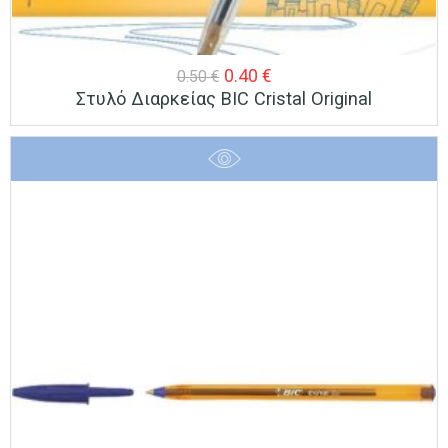
Original
Η
0.40
€
0.50
€
Στυλό Διαρκείας BIC Cristal Original
price
τρέχουσα
was:
τιμή
0.50 €.
είναι:
0.40 €.