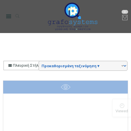
0
Edding
Αρχική
Μάρκα
Πλευρική Στήλη
Viewed