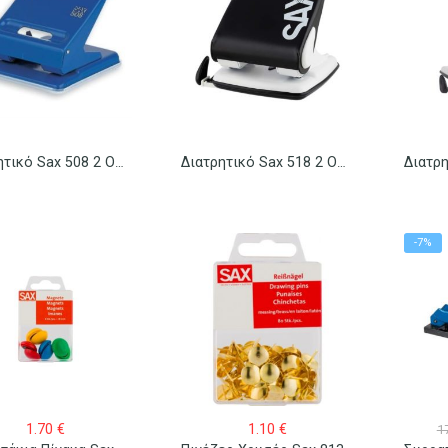
Διατρητικό Sax 508 2 Οπών Power Line
Διατρητικό Sax 518 2 Οπών Century Line
-7%
1.70
€
1.10
€
1