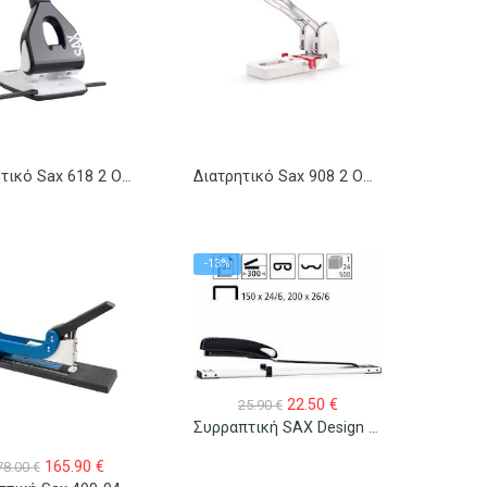
Διατρητικό Sax 618 2 Οπών Century Line
Διατρητικό Sax 908 2 Οπών Power Line
-13%
Original
Η
22.50
€
25.90
€
price
τρέχουσα
Συρραπτική SAX Design 449 Long Arm Επιτραπέζια Μηχανή
was:
τιμή
25.90 €.
είναι:
Original
Η
165.90
€
78.00
€
22.50 €.
price
τρέχουσα