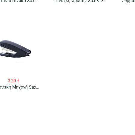
Μαγνητάκια Πίνακα Sax 827-01 Χρωματιστά 2cm 8 Τεμ.
Πινέζες Χρυσές Sax 813-01 80 Τεμ.
3.20
€
Συρραπτική Μηχανή Sax 319 Χειρός