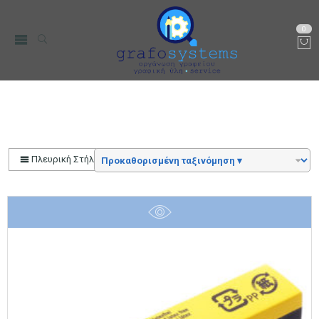
0
Staedtler Norris
Αρχική
Μάρκα
Staedtler
Πλευρική Στήλη