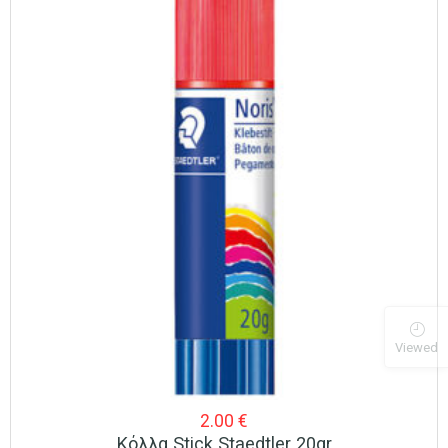
Viewed
2.00
€
Κόλλα Stick Staedtler 20gr