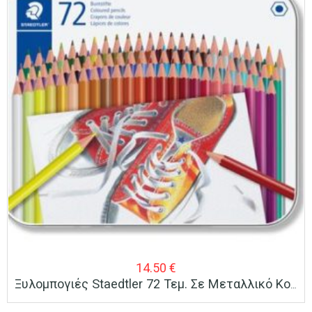
14.50
€
Ξυλομπογιές Staedtler 72 Τεμ. Σε Μεταλλικό Κουτί