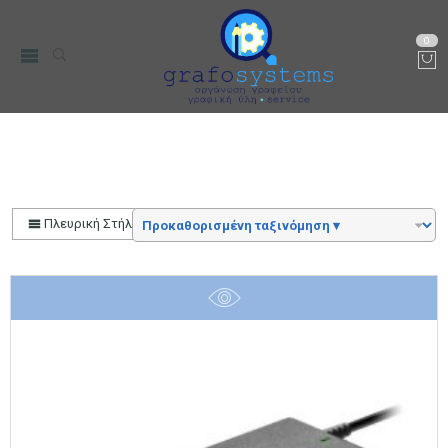
0
C-Tech
Αρχική
Μάρκα
Πλευρική Στήλη