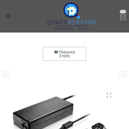
0
Φορτιστής Notebook Universal με 9 βύσματα
Adaptors 90W
Πλευρική
Στήλη
Αρχική
PC, Τηλεφωνία & περιφεριακά
Περιφερειακά Η/Υ &
Laptop