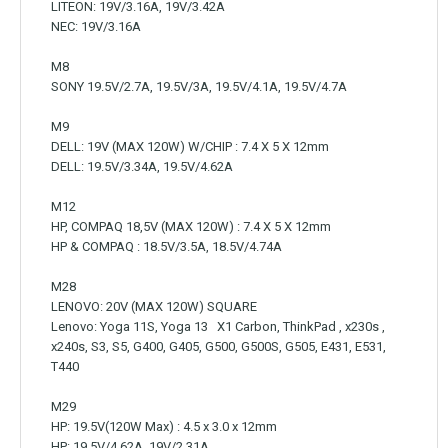
LITEON: 19V/3.16A, 19V/3.42A
NEC: 19V/3.16A
M8
SONY 19.5V/2.7A, 19.5V/3A, 19.5V/4.1A, 19.5V/4.7A
M9
DELL: 19V (MAX 120W) W/CHIP : 7.4 X 5 X 12mm
DELL: 19.5V/3.34A, 19.5V/4.62A
M12
HP, COMPAQ 18,5V (MAX 120W) : 7.4 X 5 X 12mm
HP & COMPAQ : 18.5V/3.5A, 18.5V/4.74A
M28
LENOVO: 20V (MAX 120W) SQUARE
Lenovo: Yoga 11S, Yoga 13 X1 Carbon, ThinkPad , x230s ,
x240s, S3, S5, G400, G405, G500, G500S, G505, E431, E531,
T440
M29
HP: 19.5V(120W Max) : 4.5 x 3.0 x 12mm
HP: 19.5V/4.62A, 19V/2.31A