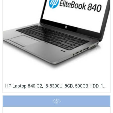
HP Laptop 840 G2, I5-5300U, 8GB, 500GB HDD, 14″, Cam, REF FQ