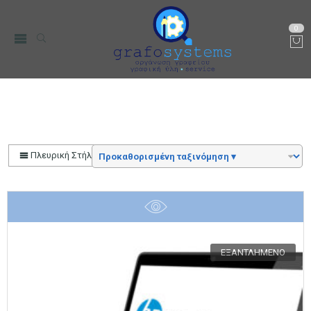
0
Hp
Αρχική
Μάρκα
Πλευρική Στήλη
ΕΞΑΝΤΛΗΜΈΝΟ