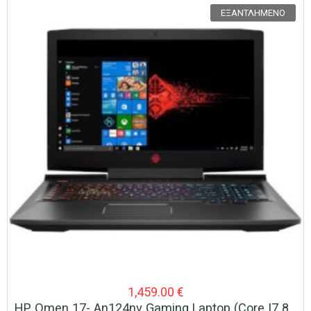
ΕΞΑΝΤΛΗΜΈΝΟ
1,459.00
€
HP Omen 17- An124nv Gaming Laptop (Core I7 8750H/12 GB/256GB SSD + 1TB HDD/GTX 1050 4 GB)