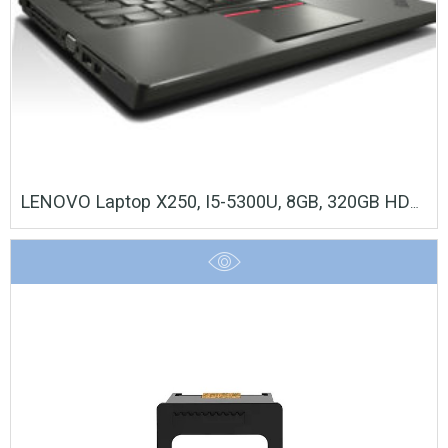
LENOVO Laptop X250, I5-5300U, 8GB, 320GB HDD, 12.5″, Cam, REF FQ