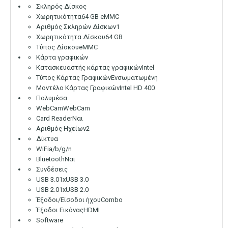
Σκληρός Δίσκος
Χωρητικότητα
64 GB eMMC
Αριθμός Σκληρών Δίσκων
1
Χωρητικότητα Δίσκου
64 GB
Τύπος Δίσκου
eMMC
Κάρτα γραφικών
Κατασκευαστής κάρτας γραφικών
Intel
Τύπος Κάρτας Γραφικών
Ενσωματωμένη
Μοντέλο Κάρτας Γραφικών
Intel HD 400
Πολυμέσα
WebCam
WebCam
Card Reader
Ναι
Αριθμός Ηχείων
2
Δίκτυα
WiFi
a/b/g/n
Bluetooth
Ναι
Συνδέσεις
USB 3.0
1xUSB 3.0
USB 2.0
1xUSB 2.0
Έξοδοι/Είσοδοι ήχου
Combo
Έξοδοι Εικόνας
HDMI
Software