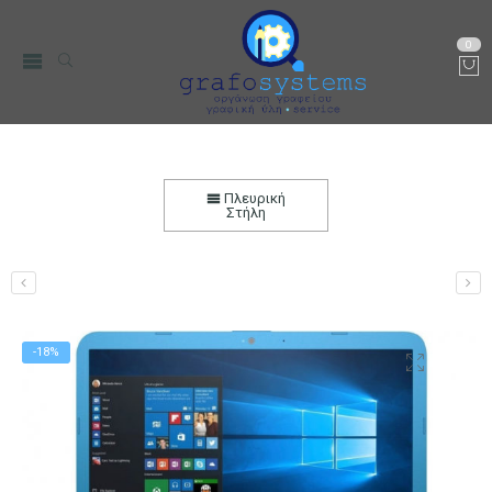
0
HP Stream 14- cb061nv Laptop (Celeron N3060/4
GB/64 GB/Intel HD 400)
Πλευρική
Στήλη
Αρχική
PC, Τηλεφωνία & περιφεριακά
PC & Laptop
Laptop
-18%