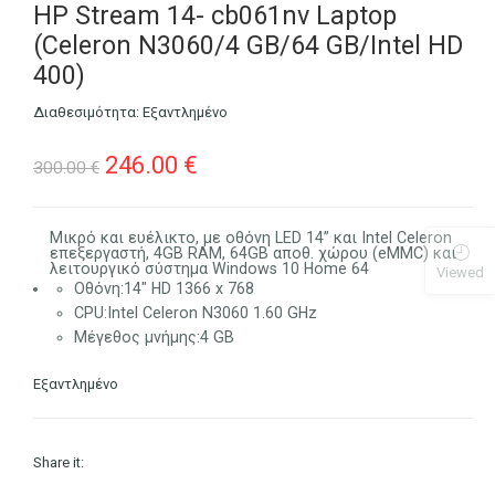
HP Stream 14- cb061nv Laptop
(Celeron N3060/4 GB/64 GB/Intel HD
400)
Διαθεσιμότητα:
Εξαντλημένο
Original
Η
246.00
€
300.00
€
price
τρέχουσα
was:
τιμή
Μικρό και ευέλικτο, με οθόνη LED 14” και Intel Celeron
επεξεργαστή, 4GB RAM, 64GB αποθ. χώρου (eMMC) και
λειτουργικό σύστημα Windows 10 Home 64
Viewed
300.00 €.
είναι:
Οθόνη:
14″ HD 1366 x 768
CPU:
Intel Celeron N3060 1.60 GHz
246.00 €.
Μέγεθος μνήμης:
4 GB
Εξαντλημένο
Share it: