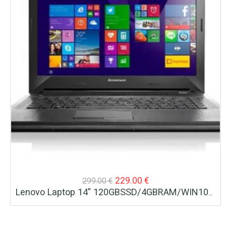
Original
Η
229.00
€
299.00
€
Lenovo Laptop 14″ 120GBSSD/4GBRAM/WIN10 HD-WEBCAM G40-30
price
τρέχουσα
was:
τιμή