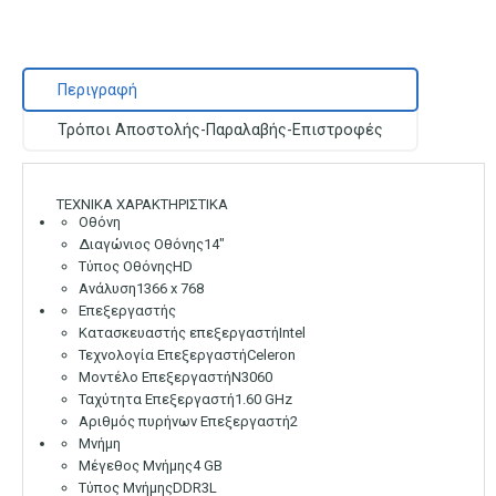
Περιγραφή
Τρόποι Αποστολής-Παραλαβής-Επιστροφές
ΤΕΧΝΙΚΑ ΧΑΡΑΚΤΗΡΙΣΤΙΚΑ
Οθόνη
Διαγώνιος Οθόνης
14″
Τύπος Οθόνης
HD
Ανάλυση
1366 x 768
Επεξεργαστής
Κατασκευαστής επεξεργαστή
Intel
Τεχνολογία Επεξεργαστή
Celeron
Μοντέλο Επεξεργαστή
N3060
Ταχύτητα Επεξεργαστή
1.60 GHz
Αριθμός πυρήνων Eπεξεργαστή
2
Μνήμη
Μέγεθος Μνήμης
4 GB
Τύπος Μνήμης
DDR3L