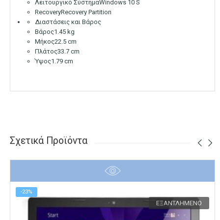
Λειτουργικό Σύστημα
Windows 10 S
Recovery
Recovery Partition
Διαστάσεις και Βάρος
Βάρος
1.45 kg
Μήκος
22.5 cm
Πλάτος
33.7 cm
Ύψος
1.79 cm
Σχετικά Προϊόντα
-23%
ΕΞΑΝΤΛΗΜΈΝΟ