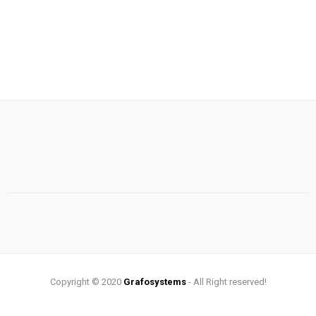
299.00 €.
είναι:
229.00 €.
Copyright © 2020
Grafosystems
- All Right reserved!