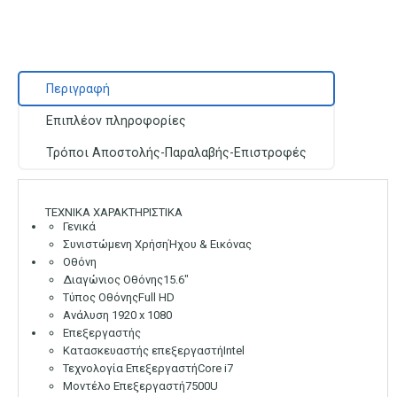
Περιγραφή
Επιπλέον πληροφορίες
Τρόποι Αποστολής-Παραλαβής-Επιστροφές
ΤΕΧΝΙΚΑ ΧΑΡΑΚΤΗΡΙΣΤΙΚΑ
Γενικά
Συνιστώμενη Χρήση
Ήχου & Εικόνας
Οθόνη
Διαγώνιος Οθόνης
15.6″
Τύπος Οθόνης
Full HD
Ανάλυση
1920 x 1080
Επεξεργαστής
Κατασκευαστής επεξεργαστή
Intel
Τεχνολογία Επεξεργαστή
Core i7
Μοντέλο Επεξεργαστή
7500U