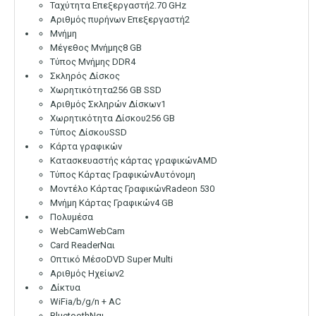
Ταχύτητα Επεξεργαστή
2.70 GHz
Αριθμός πυρήνων Eπεξεργαστή
2
Μνήμη
Μέγεθος Μνήμης
8 GB
Τύπος Μνήμης
DDR4
Σκληρός Δίσκος
Χωρητικότητα
256 GB SSD
Αριθμός Σκληρών Δίσκων
1
Χωρητικότητα Δίσκου
256 GB
Τύπος Δίσκου
SSD
Κάρτα γραφικών
Κατασκευαστής κάρτας γραφικών
AMD
Τύπος Κάρτας Γραφικών
Αυτόνομη
Μοντέλο Κάρτας Γραφικών
Radeon 530
Μνήμη Κάρτας Γραφικών
4 GB
Πολυμέσα
WebCam
WebCam
Card Reader
Ναι
Οπτικό Μέσο
DVD Super Multi
Αριθμός Ηχείων
2
Δίκτυα
WiFi
a/b/g/n + AC
Bluetooth
Ναι