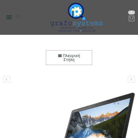
0
Dell Inspiron 5570 – 7275 Laptop (Core i7
7500U/8 GB/256 GB/Radeon 530 4 GB)
Πλευρική
Στήλη
Αρχική
PC, Τηλεφωνία & περιφεριακά
PC & Laptop
Laptop