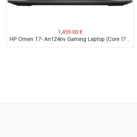
1,459.00
€
HP Omen 17- An124nv Gaming Laptop (Core I7 8750H/12 GB/256GB SSD + 1TB HDD/GTX 1050 4 GB)