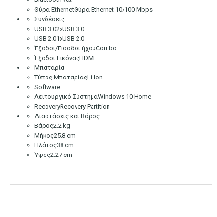
Θύρα Ethernet
Θύρα Ethernet 10/100 Mbps
Συνδέσεις
USB 3.0
2xUSB 3.0
USB 2.0
1xUSB 2.0
Έξοδοι/Είσοδοι ήχου
Combo
Έξοδοι Εικόνας
HDMI
Μπαταρία
Τύπος Μπαταρίας
Li-Ion
Software
Λειτουργικό Σύστημα
Windows 10 Home
Recovery
Recovery Partition
Διαστάσεις και Βάρος
Βάρος
2.2 kg
Μήκος
25.8 cm
Πλάτος
38 cm
Ύψος
2.27 cm