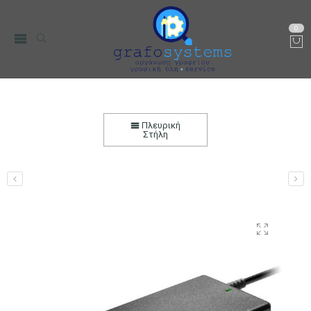
0
Φορτιστής Notebook Universal 90W χωρίς
βύσματα
Πλευρική
Στήλη
Αρχική
PC, Τηλεφωνία & περιφεριακά
Περιφερειακά Η/Υ &
Laptop