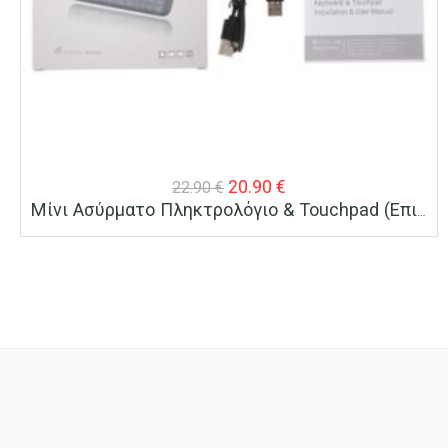
Original
Η
20.90
€
22.90
€
Μίνι Ασύρματο Πληκτρολόγιο & Touchpad (Επιφάνεια Αφής) H20
price
τρέχουσα
was:
τιμή
22.90 €.
είναι:
20.90 €.