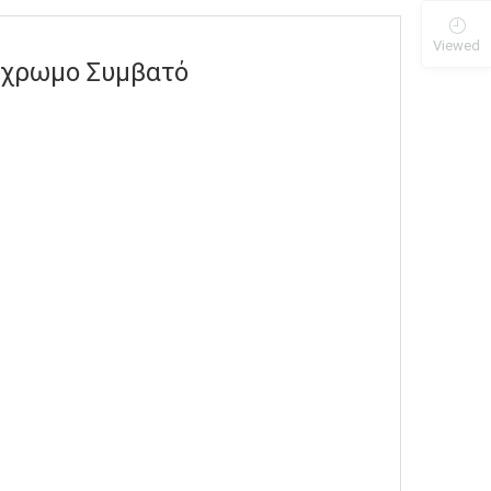
Viewed
γχρωμο Συμβατό