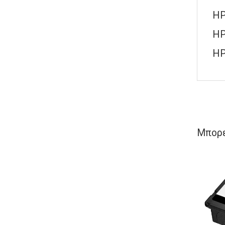
HP
HP
HP
Μπορε