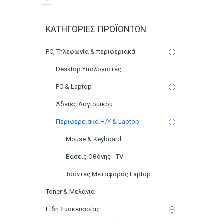
Μελάνι HP305XL Colour 
ΚΑΤΗΓΟΡΊΕΣ ΠΡΟΪΌΝΤΩΝ
Αρχική
PC, Τηλεφωνία & περιφεριακά
PC, Τηλεφωνία & περιφεριακά
Desktop Υπολογιστές
PC & Laptop
Άδειες Λογισμικού
Περιφερειακά Η/Υ & Laptop
Mouse & Keyboard
Βάσεις Οθόνης - TV
Τσάντες Μεταφοράς Laptop
Toner & Μελάνια
Είδη Συσκευασίας