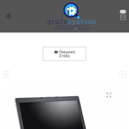
0
DELL Laptop E6520, i7-2760QM, 4GB, 120GB SSD,
15.6″, DVD-RW, REF FQC
Πλευρική
Στήλη
Αρχική
PC, Τηλεφωνία & περιφεριακά
PC & Laptop
Ανακατασκευασμένα Laptop