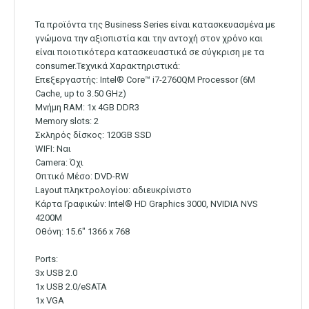
Τα προϊόντα της Business Series είναι κατασκευασμένα με
γνώμονα την αξιοπιστία και την αντοχή στον χρόνο και
είναι ποιοτικότερα κατασκευαστικά σε σύγκριση με τα
consumer.Τεχνικά Χαρακτηριστικά:
Επεξεργαστής: Intel® Core™ i7-2760QM Processor (6M
Cache, up to 3.50 GHz)
Μνήμη RAM: 1x 4GB DDR3
Memory slots: 2
Σκληρός δίσκος: 120GB SSD
WIFI: Ναι
Camera: Όχι
Οπτικό Μέσο: DVD-RW
Layout πληκτρολογίου: αδιευκρίνιστo
Κάρτα Γραφικών: Intel® HD Graphics 3000, NVIDIA NVS
4200M
Οθόνη: 15.6″ 1366 x 768
Ports:
3x USB 2.0
1x USB 2.0/eSATA
1x VGA