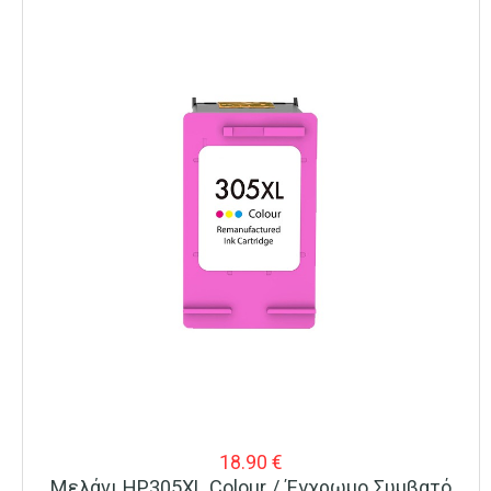
18.90
€
Μελάνι HP305XL Colour / Έγχρωμο Συμβατό