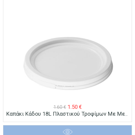
Original
Η
1.50
€
1.60
€
Καπάκι Κάδου 18L Πλαστικού Τροφίμων Με Μεταλλικό Χερούλι
price
τρέχουσα
was:
τιμή