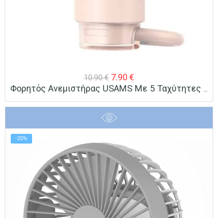
Original
Η
7.90
€
10.90
€
Φορητός Ανεμιστήρας USAMS Με 5 Ταχύτητες 2000mAh Λευκός, Μαύρος Ή Ροζ
price
τρέχουσα
was:
τιμή
10.90 €.
είναι:
7.90 €.
-25%