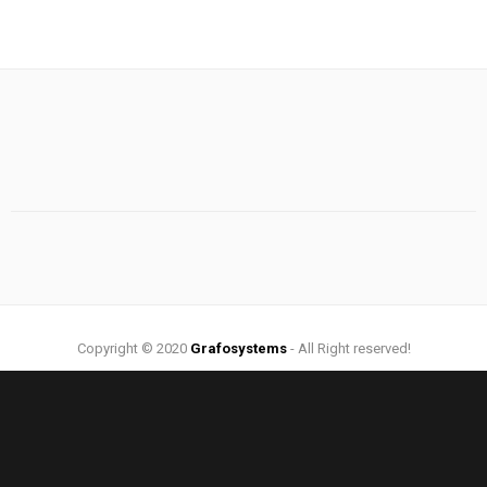
15.90 €.
είναι:
11.90 €.
Copyright © 2020
Grafosystems
- All Right reserved!
Web Design by:
Grafosystems