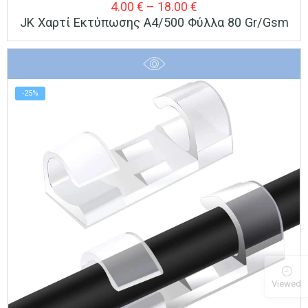
Price
4.00
€
–
18.00
€
JK Χαρτί Εκτύπωσης A4/500 Φύλλα 80 Gr/gsm
range:
4.00 €
through
18.00 €
-25%
Viewed