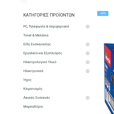
VILEDA Turbo Smart (Spi
-40%
ΚΑΤΗΓΟΡΊΕΣ ΠΡΟΪΌΝΤΩΝ
Αρχική
Μικρο-Συσκευές Κουζίνας
Οικιακός Εξοπλισμ
PC, Τηλεφωνία & περιφεριακά
Toner & Μελάνια
Είδη Συσκευασίας
Εργαλεία και Εξοπλισμός
Ηλεκτρολογικό Υλικό
Ηλεκτρονικά
Ήχος
Κλιματισμός
Λευκές Συσκευές
Μαρκαδόροι