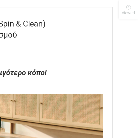
Viewed
pin & Clean)
σμού
ιγότερο κόπο!