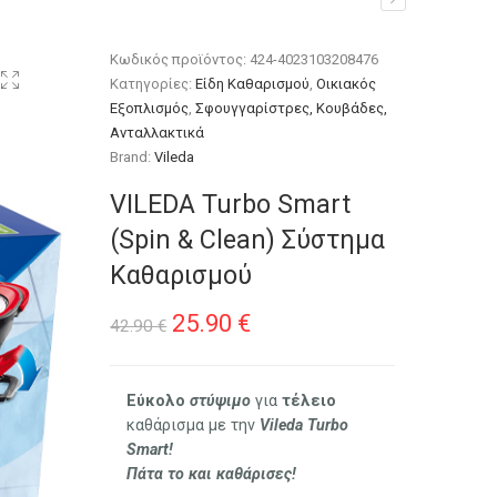
Κωδικός προϊόντος:
424-4023103208476
Κατηγορίες:
Είδη Καθαρισμού
,
Οικιακός
Εξοπλισμός
,
Σφουγγαρίστρες, Κουβάδες,
Ανταλλακτικά
Brand:
Vileda
VILEDA Turbo Smart
(Spin & Clean) Σύστημα
Καθαρισμού
Original
Η
25.90
€
42.90
€
price
τρέχουσα
was:
τιμή
Εύκολο
στύψιμο
για
τέλειο
καθάρισμα με την
Vileda Turbo
42.90 €.
είναι:
Smart!
25.90 €.
Πάτα το και καθάρισες!