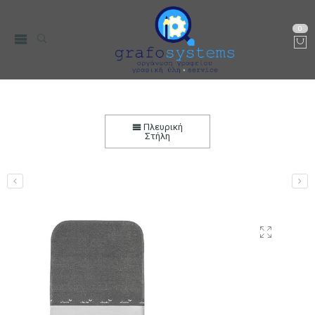
0
VILEDA Rapid Μεταλλικό Σιδερόπανο (Universal
size)
Πλευρική
Στήλη
Αρχική
Μικρο-Συσκευές Κουζίνας
Οικιακός Εξοπλισμός
Σιδερώστρες - Σιδερόπανα