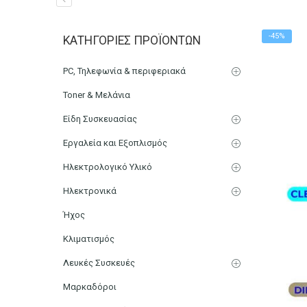
VILEDA H2Pro Flat Επίπε
-45%
ΚΑΤΗΓΟΡΊΕΣ ΠΡΟΪΌΝΤΩΝ
Αρχική
Μικρο-Συσκευές Κουζίνας
Οικιακός Εξοπλισμ
PC, Τηλεφωνία & περιφεριακά
Toner & Μελάνια
Είδη Συσκευασίας
Εργαλεία και Εξοπλισμός
Ηλεκτρολογικό Υλικό
Ηλεκτρονικά
Ήχος
Κλιματισμός
Λευκές Συσκευές
Μαρκαδόροι