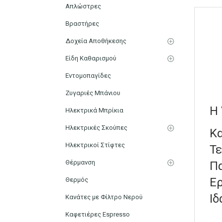
Απλώστρες
Βραστήρες
Δοχεία Αποθήκεσης
Είδη Καθαρισμού
Εντομοπαγίδες
Ζυγαριές Μπάνιου
Η 
Ηλεκτρικά Μπρίκια
Ηλεκτρικές Σκούπες
Κα
Ηλεκτρικοί Στίφτες
Τε
Θέρμανση
Πα
Ερ
Θερμός
Ιδ
Κανάτες με Φίλτρο Νερού
Καφετιέρες Espresso