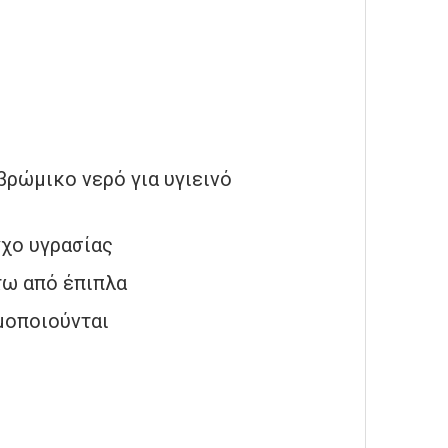
βρώμικο νερό για υγιεινό
γχο υγρασίας
τω από έπιπλα
μοποιούνται