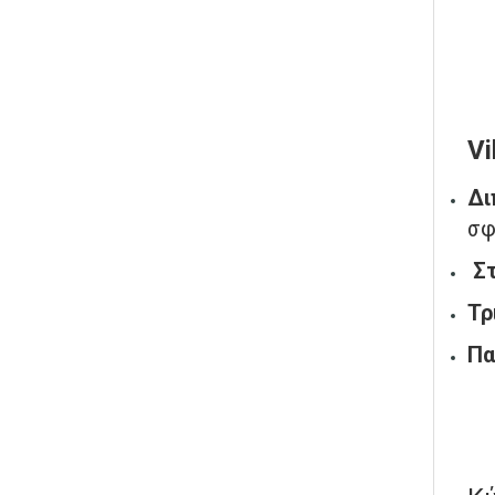
V
Δι
σφ
Σ
Τρ
Πα