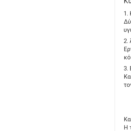
Κύ
1.
Δύ
υγ
2.
Ερ
κό
3.
Κα
το
Κα
Η 