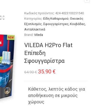
Κωδικός προϊόντος:
424-4023103251540
Κατηγορίες:
Είδη Καθαρισμού
,
Οικιακός
Εξοπλισμός
,
Σφουγγαρίστρες, Κουβάδες,
Ανταλλακτικά
Brand:
Vileda
VILEDA H2Pro Flat
Επίπεδη
Σφουγγαρίστρα
Original
Η
35.90
€
64.90
€
price
τρέχουσα
was:
τιμή
Κάθετος, λεπτός κάδος για
αποθήκευση σε μικρούς
64.90 €.
είναι:
χώρους
35.90 €.