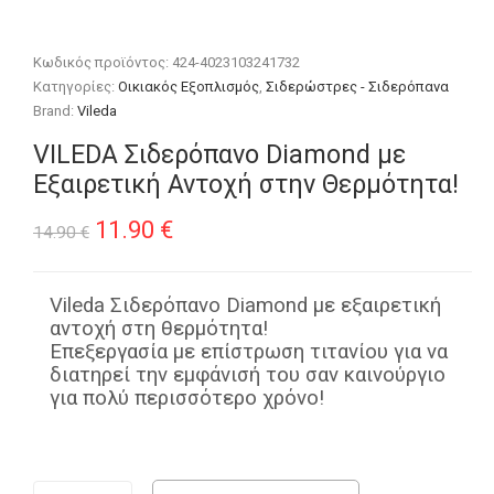
Κωδικός προϊόντος:
424-4023103241732
Κατηγορίες:
Οικιακός Εξοπλισμός
,
Σιδερώστρες - Σιδερόπανα
Brand:
Vileda
VILEDA Σιδερόπανο Diamond με
Εξαιρετική Αντοχή στην Θερμότητα!
Original
Η
11.90
€
14.90
€
price
τρέχουσα
was:
τιμή
Vileda Σιδερόπανο Diamond με εξαιρετική
αντοχή στη θερμότητα!
14.90 €.
είναι:
Επεξεργασία με επίστρωση τιτανίου για να
διατηρεί την εμφάνισή του σαν καινούργιο
11.90 €.
για πολύ περισσότερο χρόνο!