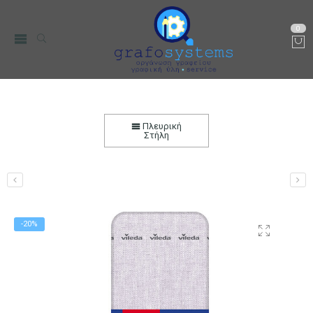
0
VILEDA Σιδερόπανο Diamond με Εξαιρετική
Αντοχή στην Θερμότητα!
Πλευρική
Στήλη
Αρχική
Μικρο-Συσκευές Κουζίνας
Οικιακός Εξοπλισμός
Σιδερώστρες - Σιδερόπανα
-20%