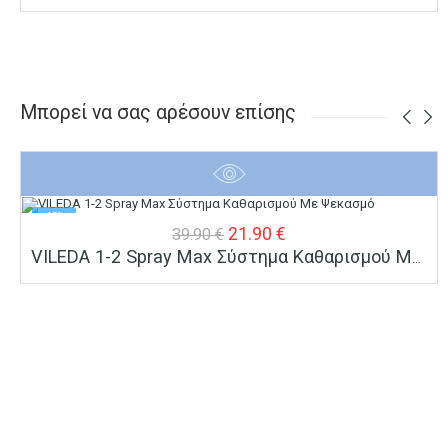
Μπορεί να σας αρέσουν επίσης
-45%
Original
Η
21.90
€
39.90
€
VILEDA 1-2 Spray Max Σύστημα Καθαρισμού Με Ψεκασμό
price
τρέχουσα
was:
τιμή
39.90 €.
είναι:
21.90 €.