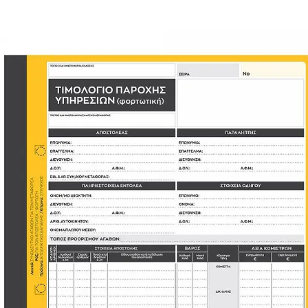
εσιών (Φορτωτική) 4πλοτυπο