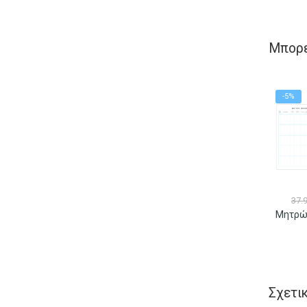
Μπορε
-5%
37.
Σχετι