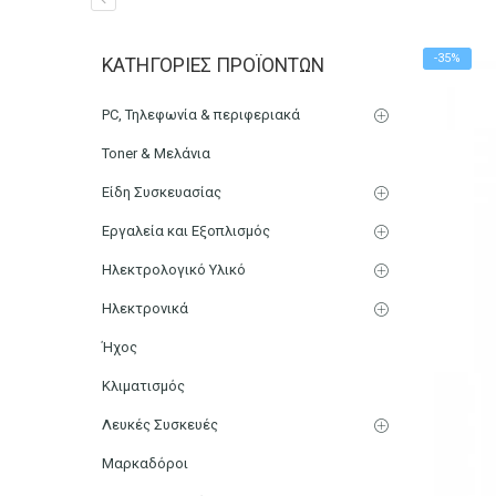
Tιμολόγιο Παροχής Υπηρ
-35%
ΚΑΤΗΓΟΡΊΕΣ ΠΡΟΪΌΝΤΩΝ
Αρχική
Χαρτικά-Είδη Γραφείου
Λογιστικά Έντυπα
PC, Τηλεφωνία & περιφεριακά
Toner & Μελάνια
Είδη Συσκευασίας
Εργαλεία και Εξοπλισμός
Ηλεκτρολογικό Υλικό
Ηλεκτρονικά
Ήχος
Κλιματισμός
Λευκές Συσκευές
Μαρκαδόροι