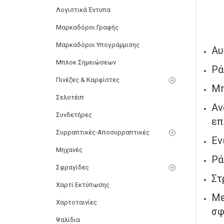
Λογιστικά Έντυπα
Μαρκαδόροι Γραφής
Μαρκαδόροι Υπογράμμισης
Αυ
Μπλοκ Σημειώσεων
Ρά
Πινέζες & Καρφίστες
Μπ
Σελοτέιπ
Αν
Συνδετήρες
επ
Συρραπτικές-Αποσυρραπτικές
Εν
Μηχανές
Ρά
Σφραγίδες
Στ
Χαρτί Εκτύπωσης
Με
Χαρτοταινίες
σφ
Ψαλίδια