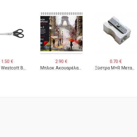
1.50
€
2.90
€
0.70
€
Ψαλίδι Westcott Buero 31170
Μπλοκ Ακουαρέλας Νο 3
Ξύστρα M+R Μεταλλική