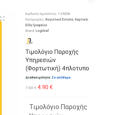
Κωδικός προϊόντος:
1-3505Α
Κατηγορίες:
Λογιστικά Έντυπα
,
Χαρτικά-
Είδη Γραφείου
Brand:
LogiGraf
Tιμολόγιο Παροχής
Υπηρεσιών
(Φορτωτική) 4πλοτυπο
Διαθεσιμότητα:
Σε απόθεμα
Original
Η
4.90
€
7.50
€
price
τρέχουσα
was:
τιμή
Tιμολόγιο Παροχής
7.50 €.
είναι: