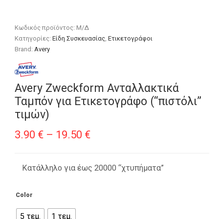
Κωδικός προϊόντος:
Μ/Δ
Κατηγορίες:
Είδη Συσκευασίας
,
Ετικετογράφοι
Brand:
Avery
Avery Zweckform Ανταλλακτικά
Ταμπόν για Ετικετογράφο (“πιστόλι”
τιμών)
Price
3.90
€
–
19.50
€
range:
3.90 €
Κατάλληλο για έως 20000 “χτυπήματα”
through
Color
19.50 €
5 τεμ.
1 τεμ.