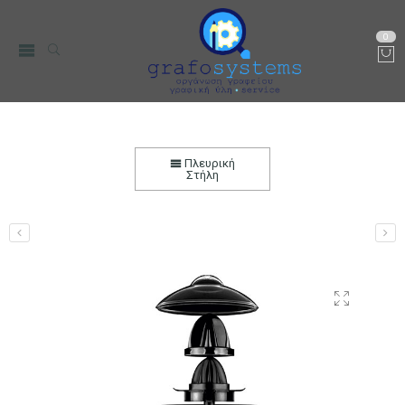
0
Ηλεκτρικός Στίφτης Life Vitamin Silver Matt
Series 40W
Πλευρική
Στήλη
Αρχική
Μικρο-Συσκευές Κουζίνας
Οικιακός Εξοπλισμός
Ηλεκτρικοί Στίφτες