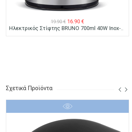
Original
Η
16.90
€
19.90
€
Ηλεκτρικός Στίφτης BRUNO 700ml 40W Inox-Μαύρο
price
τρέχουσα
was:
τιμή
19.90 €.
είναι:
16.90 €.
Σχετικά Προϊόντα