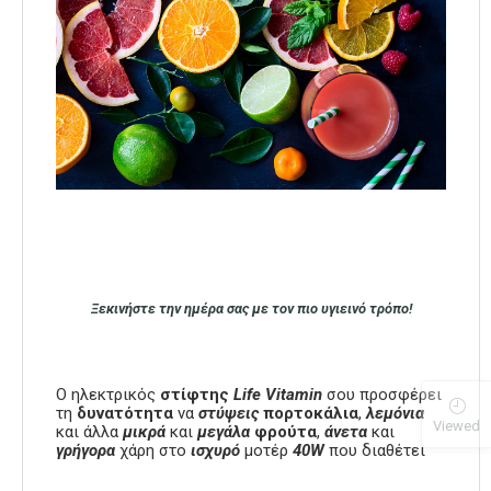
Ξεκινήστε την ημέρα σας με τον πιο υγιεινό τρόπο!
Ο ηλεκτρικός
στίφτης
Life Vitamin
σου προσφέρει
τη
δυνατότητα
να
στύψεις
πορτοκάλια
,
λεμόνια
Viewed
και άλλα
μικρά
και
μεγάλα
φρούτα
,
άνετα
και
γρήγορα
χάρη στο
ισχυρό
μοτέρ
40W
που διαθέτει