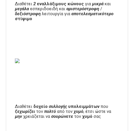
Διαθέτει
2
εναλλάξιμους
κώνους
για
μικρά
και
μεγάλα
εσπεριδοειδή και
αριστερόστροφη
/
δεξιόστροφη
λειτουργία για
αποτελεσματικότερο
στίψιμο
Διαθέτει
δοχείο
συλλογής
υπολειμμάτων
που
ξεχωρίζει
τον
πολτό
από τον
χυμό
, έτσι ώστε να
μην
χρειάζεται να
σουρώνετε
τον
χυμό
σας