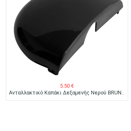
5.50
€
Ανταλλακτικό Καπάκι Δεξαμενής Νερού BRUNO Για Καφετιέρα Espresso BRN-0124