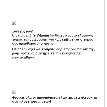
Συνεχής ροή!
Ο στίφτης
Life Vitamin
διαθέτει
στόμιο
εξαγωγής
χυμού, τύπου
βρυσάκι
, για να
σερβίρεται
ο
χυμός
σας
απευθείας
στο
ποτήρι
Επιπλέον έχει
λειτουργία
drip-stop
για
παύση
της
ροής
, ώστε να
διατηρείτε
την κουζίνα σας
πεντακάθαρη
!
Φυσικά
, όλα τα
αποσπώμενα
εξαρτήματα
πλένονται
στο
πλυντήριο
πιάτων
!