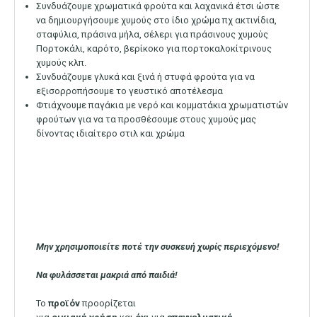
Συνδυάζουμε χρωματικά φρούτα και λαχανικά έτσι ώστε
να δημιουργήσουμε χυμούς στο ίδιο χρώμα πχ ακτινίδια,
σταφύλια, πράσινα μήλα, σέλερι για πράσινους χυμούς
Πορτοκάλι, καρότο, βερίκοκο για πορτοκαλοκίτρινους
χυμούς κλπ.
Συνδυάζουμε γλυκά και ξινά ή στυφά φρούτα για να
εξισορροπήσουμε το γευστικό αποτέλεσμα
Φτιάχνουμε παγάκια με νερό και κομματάκια χρωματιστών
φρούτων για να τα προσθέσουμε στους χυμούς μας
δίνοντας ιδιαίτερο στιλ και χρώμα
Μην χρησιμοποιείτε ποτέ την συσκευή χωρίς περιεχόμενο!
Να φυλάσσεται μακριά από παιδιά!
Το
προϊόν
προορίζεται