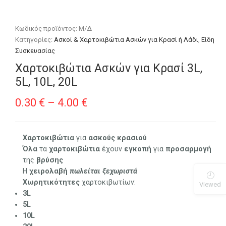
Κωδικός προϊόντος:
Μ/Δ
Κατηγορίες:
Ασκοί & Χαρτοκιβώτια Ασκών για Κρασί ή Λάδι
,
Είδη
Συσκευασίας
Χαρτοκιβώτια Ασκών για Κρασί 3L,
5L, 10L, 20L
Price
0.30
€
–
4.00
€
range:
0.30 €
Χαρτοκιβώτια
για
ασκούς
κρασιού
Όλα
τα
χαρτοκιβώτια
έχουν
εγκοπή
για
προσαρμογή
through
της
βρύσης
4.00 €
Η
χειρολαβή
πωλείται
ξεχωριστά
Χωρητικότητες
χαρτοκιβωτίων:
Viewed
3L
5L
10L