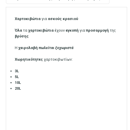
Χαρτοκιβώτια
για
ασκούς
κρασιού
Όλα
τα
χαρτοκιβώτια
έχουν
εγκοπή
για
προσαρμογή
της
βρύσης
Η
χειρολαβή
πωλείται
ξεχωριστά
Χωρητικότητες
χαρτοκιβωτίων:
3L
5L
10L
20L