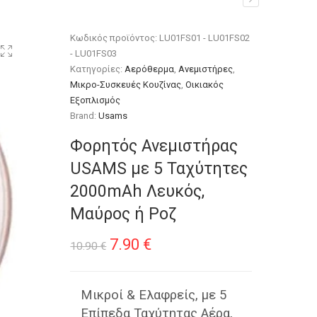
 Λευκός, Μαύρος ή Ροζ
Κωδικός προϊόντος:
LU01FS01 - LU01FS02
- LU01FS03
Κατηγορίες:
Αερόθερμα
,
Ανεμιστήρες
,
Μικρο-Συσκευές Κουζίνας
,
Οικιακός
Εξοπλισμός
Brand:
Usams
Φορητός Ανεμιστήρας
USAMS με 5 Ταχύτητες
2000mAh Λευκός,
Μαύρος ή Ροζ
Original
Η
7.90
€
10.90
€
price
τρέχουσα
was:
τιμή
Μικροί & Ελαφρείς, με 5
Επίπεδα Ταχύτητας Αέρα,