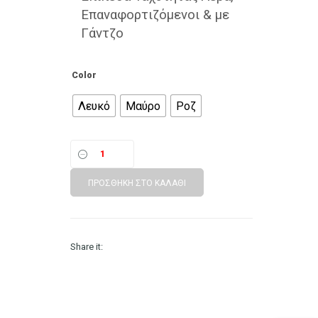
10.90 €.
είναι:
Επαναφορτιζόμενοι & με
7.90 €.
Γάντζο
Color
Λευκό
Μαύρο
Ροζ
ΠΡΟΣΘΉΚΗ ΣΤΟ ΚΑΛΆΘΙ
Share it: