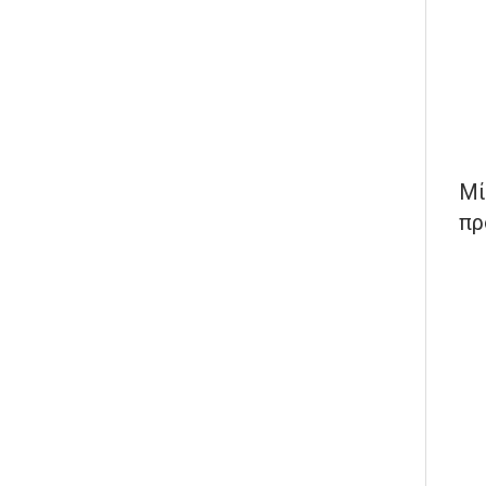
Μί
πρ