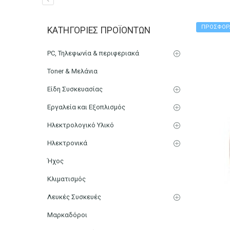
Φορητός Ανεμιστήρας U
ΠΡΟΣΦΟΡ
ΚΑΤΗΓΟΡΊΕΣ ΠΡΟΪΌΝΤΩΝ
Αρχική
Μικρο-Συσκευές Κουζίνας
Οικιακός Εξοπλισμ
PC, Τηλεφωνία & περιφεριακά
Toner & Μελάνια
Είδη Συσκευασίας
Εργαλεία και Εξοπλισμός
Ηλεκτρολογικό Υλικό
Ηλεκτρονικά
Ήχος
Κλιματισμός
Λευκές Συσκευές
Μαρκαδόροι