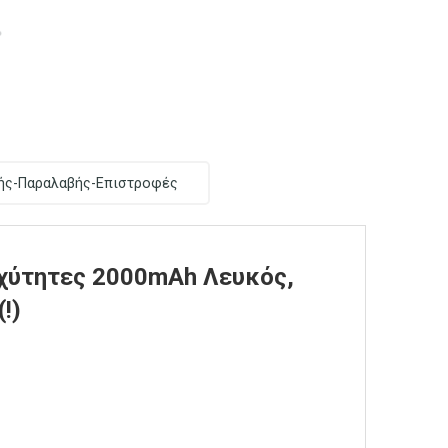
ής-Παραλαβής-Επιστροφές
χύτητες 2000mAh Λευκός,
(!)