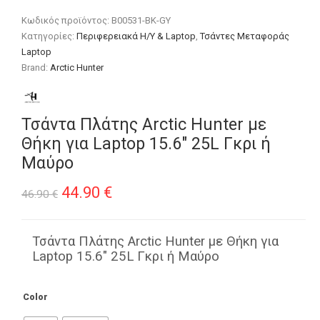
Κωδικός προϊόντος:
B00531-BK-GY
Κατηγορίες:
Περιφερειακά Η/Υ & Laptop
,
Τσάντες Μεταφοράς
Laptop
Brand:
Arctic Hunter
Τσάντα Πλάτης Arctic Hunter με
Θήκη για Laptop 15.6″ 25L Γκρι ή
Μαύρο
Original
Η
44.90
€
46.90
€
price
τρέχουσα
was:
τιμή
Τσάντα Πλάτης Arctic Hunter με Θήκη για
Laptop 15.6″ 25L Γκρι ή Μαύρο
46.90 €.
είναι:
44.90 €.
Color