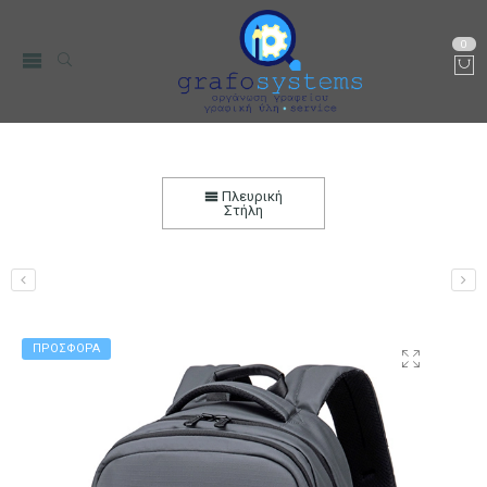
0
Τσάντα Πλάτης Arctic Hunter με Θήκη για Laptop
15.6″ 25L Γκρι ή Μαύρο
Πλευρική
Στήλη
Αρχική
PC, Τηλεφωνία & περιφεριακά
Περιφερειακά Η/Υ &
Laptop
Τσάντες Μεταφοράς Laptop
ΠΡΟΣΦΟΡΑ