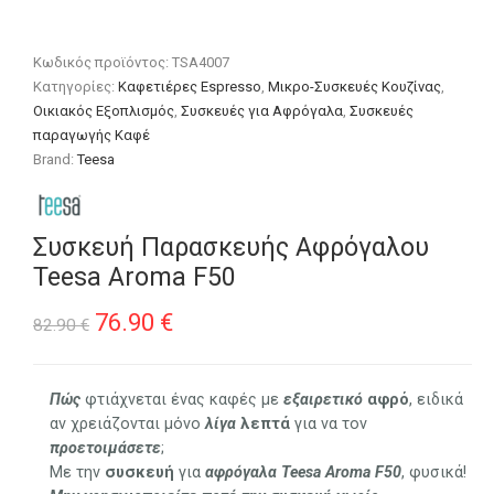
Κωδικός προϊόντος:
TSA4007
Κατηγορίες:
Καφετιέρες Espresso
,
Μικρο-Συσκευές Κουζίνας
,
Οικιακός Εξοπλισμός
,
Συσκευές για Αφρόγαλα
,
Συσκευές
παραγωγής Καφέ
Brand:
Teesa
Συσκευή Παρασκευής Αφρόγαλου
Teesa Aroma F50
Original
Η
76.90
€
82.90
€
price
τρέχουσα
was:
τιμή
Πώς
φτιάχνεται ένας καφές με
εξαιρετικό
αφρό
, ειδικά
αν χρειάζονται μόνο
λίγα
λεπτά
για να τον
82.90 €.
είναι:
προετοιμάσετε
;
76.90 €.
Με την
συσκευή
για
αφρόγαλα Teesa Aroma F50
, φυσικά!