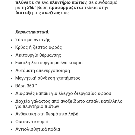
πλύνετε
σε ένα
πλυντήριο
πιάτων
, σε συνδυασμό
με τη
360°
βάση
προσαρμόζεται
τέλεια στην
διάταξη
της
κουζίνας
σας
Χαρακτηριστικά:
Σύστημα αντοχής
Κρύος ή ζεστός αφρός
Λειτουργία θέρμανσης
Εύκολη λειτουργία με ένα κουμπί
Αυτόματη απενεργοποίηση
Μαγνητική σύνδεση χτυπήματος
Βάση 360 °
Διαφανές καπάκι για έλεγχο διεργασίας αφρού
Δοχείο γάλακτος από ανοξείδωτο ατσάλι κατάλληλο
για πλυντήριο πιάτων
Ανθεκτική στη θερμότητα λαβή
Φωτεινό κουμπί
Αντιολισθητικά πόδια