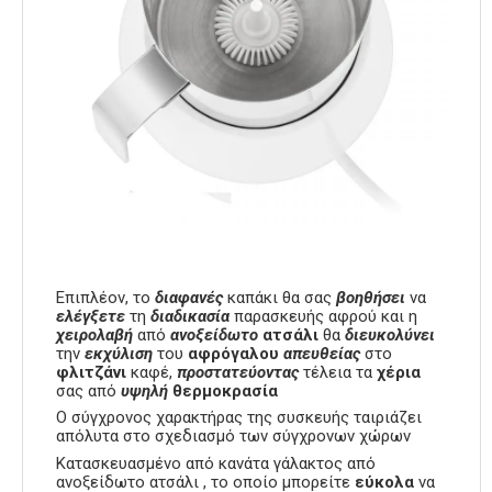
Επιπλέον, το
διαφανές
καπάκι θα σας
βοηθήσει
να
ελέγξετε
τη
διαδικασία
παρασκευής αφρού και η
χειρολαβή
από
ανοξείδωτο
ατσάλι
θα
διευκολύνει
την
εκχύλιση
του
αφρόγαλου
απευθείας
στο
φλιτζάνι
καφέ,
προστατεύοντας
τέλεια τα
χέρια
σας από
υψηλή
θερμοκρασία
Ο σύγχρονος χαρακτήρας της συσκευής ταιριάζει
απόλυτα στο σχεδιασμό των σύγχρονων χώρων
Κατασκευασμένο από κανάτα γάλακτος από
ανοξείδωτο ατσάλι , το οποίο μπορείτε
εύκολα
να