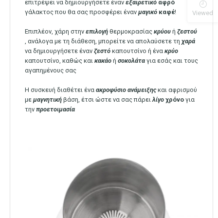
επιτρέψει να δημιουργήσετε έναν
εξαιρετικό
αφρό
γάλακτος που θα σας προσφέρει έναν
μαγικό
καφέ
!
Viewed
Επιπλέον, χάρη στην
επιλογή
θερμοκρασίας
κρύου
ή
ζεστού
, ανάλογα με τη διάθεση, μπορείτε να απολαύσετε τη
χαρά
να δημιουργήσετε έναν
ζεστό
καπουτσίνο ή ένα
κρύο
καπουτσίνο, καθώς και
κακάο
ή
σοκολάτα
για εσάς και τους
αγαπημένους σας
Η συσκευή διαθέτει ένα
ακροφύσιο
ανάμειξης
και αφρισμού
με
μαγνητική
βάση, έτσι ώστε να σας πάρει
λίγο
χρόνο
για
την
προετοιμασία