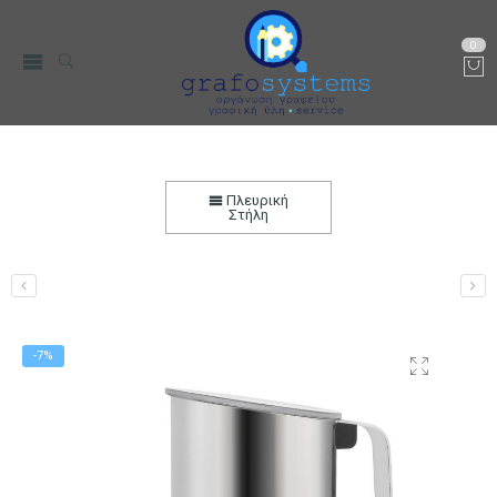
0
Συσκευή Παρασκευής Αφρόγαλου Teesa Aroma
F50
Πλευρική
Στήλη
Αρχική
Μικρο-Συσκευές Κουζίνας
Οικιακός Εξοπλισμός
Συσκευές παραγωγής Καφέ
Συσκευές για Αφρόγαλα
-7%