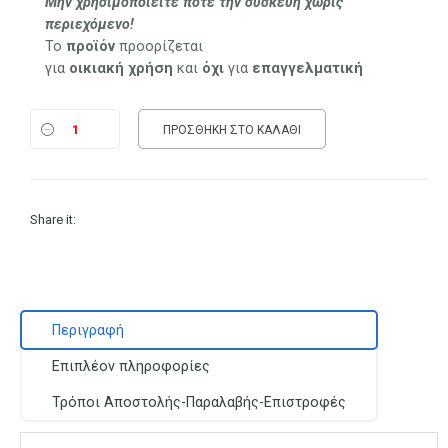
Μην χρησιμοποιείτε ποτέ την συσκευή χωρίς
περιεχόμενο!
Το
προϊόν
προορίζεται
για
οικιακή
χρήση
και
όχι
για
επαγγελματική
ΠΡΟΣΘΉΚΗ ΣΤΟ ΚΑΛΆΘΙ
Share it:
Περιγραφή
Επιπλέον πληροφορίες
Τρόποι Αποστολής-Παραλαβής-Επιστροφές