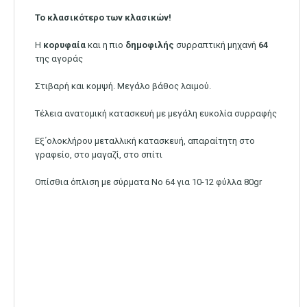
Το κλασικότερο των κλασικών!
Η
κορυφαία
και η πιο
δημοφιλής
συρραπτική μηχανή
64
της αγοράς
Στιβαρή και κομψή. Μεγάλο βάθος λαιμού.
Τέλεια ανατομική κατασκευή με μεγάλη ευκολία συρραφής
Εξ΄ολοκλήρου μεταλλική κατασκευή, απαραίτητη στο
γραφείο, στο μαγαζί, στο σπίτι
Οπίσθια όπλιση με σύρματα Νο 64 για 10-12 φύλλα 80gr