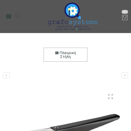
0
Συρραπτική Μηχανή Maestri Parva 64
Αρχική
Χαρτικά-Είδη Γραφείου
Συρραπτικές-Αποσυρραπτικές
Πλευρική
Μηχανές
Συρραπτικές Μηχανές
Στήλη