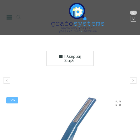
0
Συρραπτική Επιτραπέζια Μηχανή Maestri
Romablock S-24 Βαρέως Τύπου
Πλευρική
Στήλη
Αρχική
Χαρτικά-Είδη Γραφείου
Συρραπτικές-Αποσυρραπτικές
Μηχανές
Συρραπτικές Μηχανές
-2%