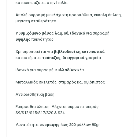
κατασκευάζεται στην Ιταλία
Απαλή συρραφή με ελάχιστη προσπάθεια, εύκολη όπλιση,
μέγιστη σταθερότητα
Ρυθμιζόμενο
βάθος
λαιμού
,
ιδανικό
για συρραφή
υψηλής
πυκνότητας
Χρησιμοποιείται για
βιβλιοδεσίες
,
εκτυπωτικά
καταστήματα,
τράπεζες
,
δικηγορικά
γραφεία
Ιδανικό για συρραφή
φυλλαδίων
κλπ
Μεταλλικός σκελετός, στιβαρός και αξιόπιστος
Αντιολισθητική βάση
Εμπρόσθια όλπιση. Δέχεται σύρματα: σειράς
S9/S12/S15/S17/S20 & S24
Δυνατότητα
συρραφής
έως
200
φύλλων 80gr