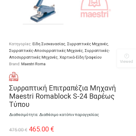
Κατηγορίες:
Είδη Συσκευασίας
,
Συρραπτικές Μηχανές
,
Συρραπτικές-Αποσυρραπτικές Μηχανές
,
Συρραπτικές-
Αποσυρραπτικές Μηχανές
,
Χαρτικά-Είδη Γραφείου
Viewed
Brand:
Maestri Roma
Συρραπτική Επιτραπέζια Μηχανή
Maestri Romablock S-24 Βαρέως
Τύπου
Διαθεσιμότητα:
Διαθέσιμο κατόπιν παραγγελίας
Original
Η
465.00
€
475.00
€