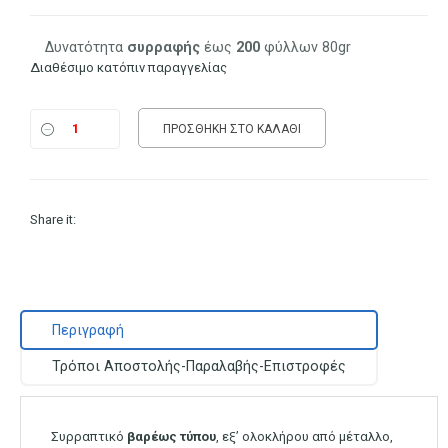
price
τρέχουσα
was:
τιμή
Δυνατότητα
συρραφής
έως
200
φύλλων 80gr
Διαθέσιμο κατόπιν παραγγελίας
475.00 €.
είναι:
465.00 €.
ΠΡΟΣΘΉΚΗ ΣΤΟ ΚΑΛΆΘΙ
Share it:
Περιγραφή
Τρόποι Αποστολής-Παραλαβής-Επιστροφές
Συρραπτικό
βαρέως
τύπου
, εξ’ ολοκλήρου από μέταλλο,