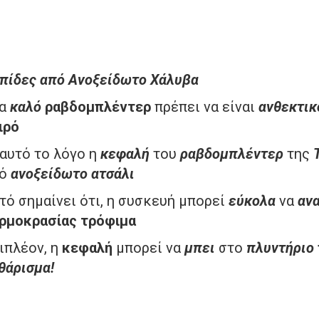
πίδες από Ανοξείδωτο Χάλυβα
να
καλό
ραβδομπλέντερ
πρέπει να είναι
ανθεκτικ
ιρό
’ αυτό το λόγο η
κεφαλή
του
ραβδομπλέντερ
της
πό
ανοξείδωτο ατσάλι
τό σημαίνει ότι, η συσκευή μπορεί
εύκολα
να
αν
ρμοκρασίας τρόφιμα
ιπλέον, η
κεφαλή
μπορεί να
μπει
στο
πλυντήριο
θάρισμα
!