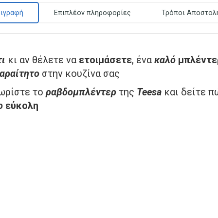
ιγραφή
Επιπλέον πληροφορίες
Τρόποι Αποστολ
τι
κι αν θέλετε να
ετοιμάσετε
, ένα
καλό
μπλέντε
αραίτητο
στην κουζίνα σας
ωρίστε το
ραβδομπλέντερ
της
Teesa
και δείτε π
ο
εύκολη