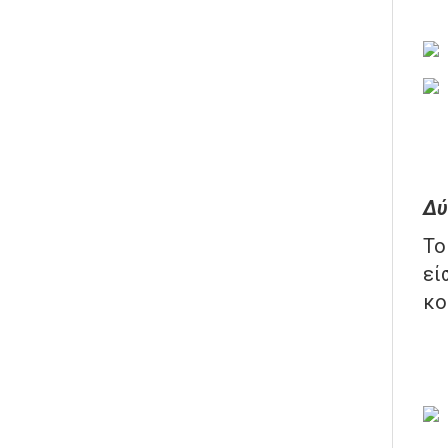
Δύ
Τ
εί
κο