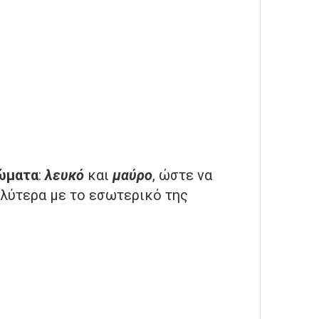
ώματα
:
λευκό
και
μαύρο
, ώστε να
καλύτερα με το εσωτερικό της