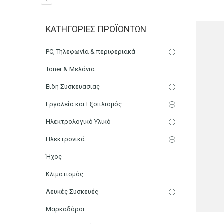
Ραβδομπλέντερ Χειρός 
ΚΑΤΗΓΟΡΊΕΣ ΠΡΟΪΌΝΤΩΝ
Αρχική
Μικρο-Συσκευές Κουζίνας
Οικιακός Εξοπλισμ
PC, Τηλεφωνία & περιφεριακά
Toner & Μελάνια
Είδη Συσκευασίας
Εργαλεία και Εξοπλισμός
Ηλεκτρολογικό Υλικό
Ηλεκτρονικά
Ήχος
Κλιματισμός
Λευκές Συσκευές
Μαρκαδόροι