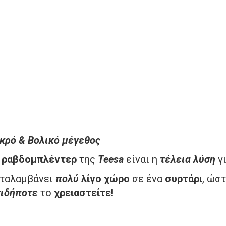
κρό & Βολικό μέγεθος
ο
ραβδομπλέντερ
της
Teesa
είναι η
τέλεια
λύση
γ
ταλαμβάνει
πολύ
λίγο
χώρο
σε ένα
συρτάρι
, ώσ
τιδήποτε
το
χρειαστείτε!