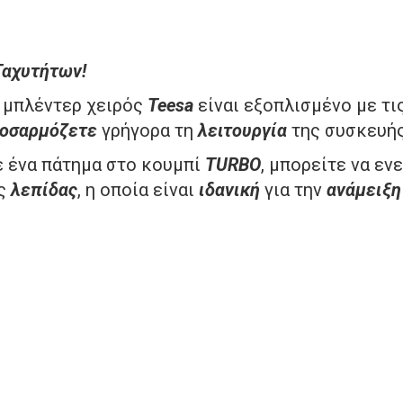
Ταχυτήτων!
 μπλέντερ χειρός
Teesa
είναι εξοπλισμένο με τι
οσαρμόζετε
γρήγορα τη
λειτουργία
της συσκευή
 ένα πάτημα στο κουμπί
TURBO
, μπορείτε να ε
ς
λεπίδας
, η οποία είναι
ιδανική
για την
ανάμειξη