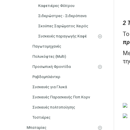
Καφετιέρες Φίλτρου
Σιδερώστρες - Σιδερόπανα
2 
Σκούπες Σαρώματος Χειρός
Το
Συσκευές παραγωγής Καφέ
πρ
Παγωτομηχανές
Με
Πολυκόφτες (Multi)
τη
Προσωπική Φροντίδα
Ραβδομπλέντερ
Συσκευές για Γλυκά
Συσκευές Παρασκευής Ποπ Κορν
Συσκευές πολτοποίησης
Τοστιέρες
Μπαταρίες