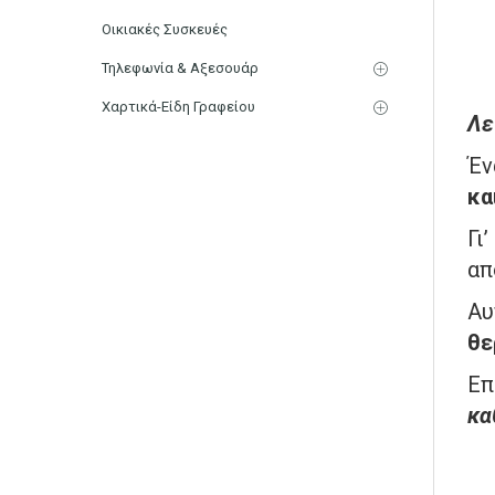
Οικιακές Συσκευές
Τηλεφωνία & Αξεσουάρ
Χαρτικά-Είδη Γραφείου
Λε
Έ
κα
Γι
α
Αυ
θε
Επ
κα