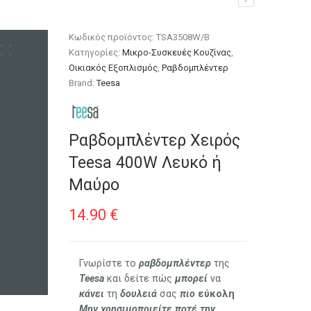
Κωδικός προϊόντος:
TSA3508W/B
Κατηγορίες:
Μικρο-Συσκευές Κουζίνας
,
Οικιακός Εξοπλισμός
,
Ραβδομπλέντερ
Brand:
Teesa
Ραβδομπλέντερ Χειρός
Teesa 400W Λευκό ή
Μαύρο
14.90
€
Γνωρίστε το
ραβδομπλέντερ
της
Teesa
και δείτε πώς
μπορεί
να
κάνει
τη
δουλειά
σας
πιο
εύκολη
Μην χρησιμοποιείτε ποτέ την