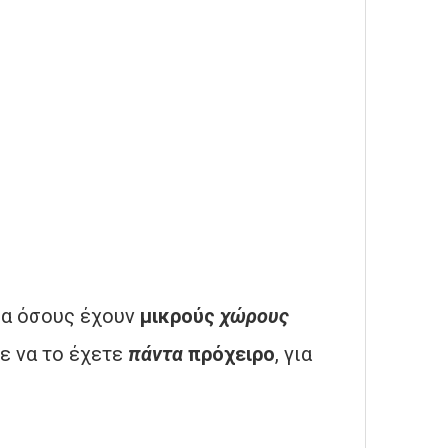
ια όσους έχουν
μικρούς
χώρους
τε να το έχετε
πάντα
πρόχειρο
, για