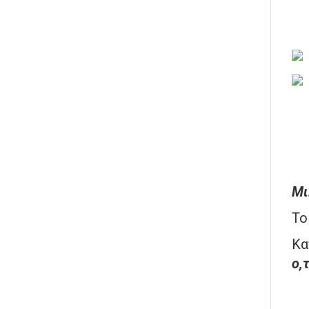
Μι
Τ
Κα
ο,