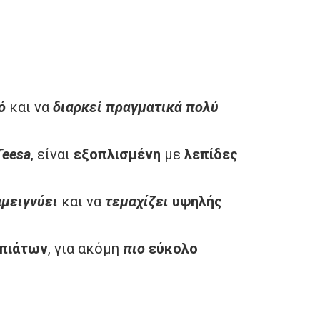
ό
και να
διαρκεί
πραγματικά
πολύ
Teesa
, είναι
εξοπλισμένη
με
λεπίδες
αμειγνύει
και να
τεμαχίζει
υψηλής
πιάτων
, για ακόμη
πιο
εύκολο