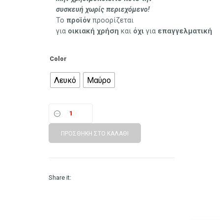
συσκευή χωρίς περιεχόμενο!
Το
προϊόν
προορίζεται
για
οικιακή
χρήση
και
όχι
για
επαγγελματική
Color
Λευκό
Μαύρο
ΠΡΟΣΘΉΚΗ ΣΤΟ ΚΑΛΆΘΙ
Share it: