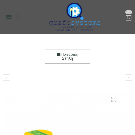
0
Ξύστρα με δοχείο Staedtler Graphite Μονή με
Καπάκι 511006
Πλευρική
Στήλη
Αρχική
Χαρτικά-Είδη Γραφείου
Ζωγραφική & DIY
Ξύστρες
Ξύστρες Βαρελάκι