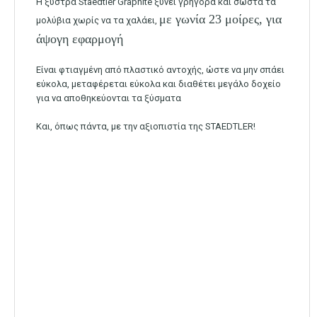
Η ξύστρα Staedtler Graphite ξύνει γρήγορα και σωστά τα
με γωνία 23 μοίρες, για
μολύβια χωρίς να τα χαλάει,
άψογη εφαρμογή
Είναι φτιαγμένη από πλαστικό αντοχής, ώστε να μην σπάει
εύκολα, μεταφέρεται εύκολα και διαθέτει μεγάλο δοχείο
για να αποθηκεύονται τα ξύσματα
Και, όπως πάντα, με την αξιοπιστία της STAEDTLER!