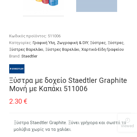
Κωδικός προϊόντος:
511006
Κατηγορίες:
Γραφική Ύλη
,
Ζωγραφική & DIY
,
Ξύστρες
,
Ξύστρες
,
Ξύστρες Βαρελάκι
,
Ξύστρες Βαρελάκι
,
Χαρτικά-Είδη Γραφείου
Brand:
Staedtler
Ξύστρα με δοχείο Staedtler Graphite
Μονή με Καπάκι 511006
2.30
€
Ξύστρα Staedtler Graphite. Ξύνει γρήγορα και σωστά τα
Viewed
μολύβια χωρίς να τα χαλάει.