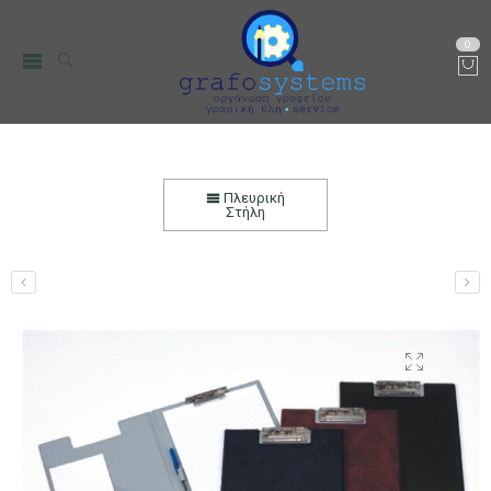
0
Ντοσιέ συνεδρίων με Πιάστρα & Θήκη
Αρχική
Χαρτικά-Είδη Γραφείου
Αρχειοθέτηση
Πλευρική
Στήλη