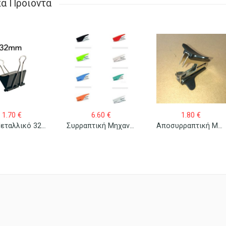
κά Προϊόντα
1.70
€
6.60
€
1.80
€
Κλιπ Μεταλλικό 32mm/12 Τεμ.
Συρραπτική Μηχανή Maestri Roma 6
Αποσυρραπτική Μηχανή “καβουράκι” Ico Boxer Mini