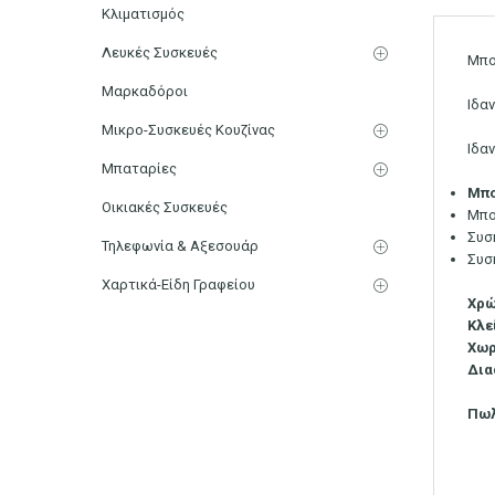
Κλιματισμός
Λευκές Συσκευές
Μπο
Μαρκαδόροι
Ιδα
Μικρο-Συσκευές Κουζίνας
Ιδα
Μπαταρίες
Μπο
Οικιακές Συσκευές
Μπο
Συσ
Τηλεφωνία & Αξεσουάρ
Συσ
Χαρτικά-Είδη Γραφείου
Χρ
Κλε
Χωρ
Δια
Πωλ