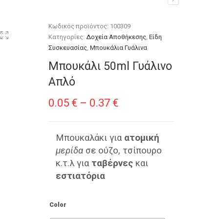
Κωδικός προϊόντος:
100309
Κατηγορίες:
Δοχεία Αποθήκεσης
,
Είδη
Συσκευασίας
,
Μπουκάλια Γυάλινα
Μπουκάλι 50ml Γυάλινο
Απλό
Price
0.05
€
–
0.37
€
range:
0.05 €
Μπουκαλάκι για
ατομική
μερίδα
σε ούζο, τσίπουρο
through
κ.τ.λ για
ταβέρνες
και
0.37 €
εστιατόρια
Color