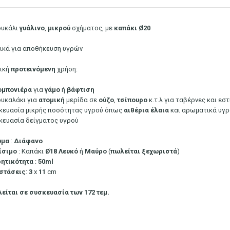
υκάλι
γυάλινο
,
μικρού
σχήματος, με
καπάκι Ø20
νικά για αποθήκευση υγρών
νική
προτεινόμενη
χρήση:
μπονιέρα
για
γάμο
ή
βάφτιση
υκαλάκι για
ατομική
μερίδα σε
ούζο
,
τσίπουρο
κ.τ.λ για ταβέρνες και εσ
κευασία μικρής ποσότητας υγρού όπως
αιθέρια
έλαια
και αρωματικά υγρ
κευασία δείγματος υγρού
ώμα
:
Διάφανο
ίσιμο
: Καπάκι
Ø18
Λευκό
ή
Μαύρο
(
πωλείται ξεχωριστά
)
ητικότητα
:
50ml
στάσεις
:
3
x
11
cm
είται σε συσκευασία των 172 τεμ.