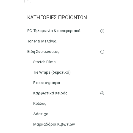
Μπουκάλι 50ml Γυάλινο 
ΚΑΤΗΓΟΡΊΕΣ ΠΡΟΪΌΝΤΩΝ
Αρχική
Μικρο-Συσκευές Κουζίνας
Οικιακός Εξοπλισμ
PC, Τηλεφωνία & περιφεριακά
Toner & Μελάνια
Είδη Συσκευασίας
Stretch Films
Tie Wraps (δεματικά)
Ετικετογράφοι
Καρφωτικά Χειρός
Κόλλες
Λάστιχα
Μαρκαδόροι Κιβωτίων