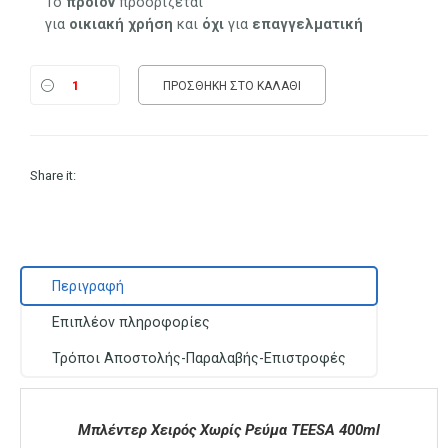
Το
προϊόν
προορίζεται
για
οικιακή
χρήση
και
όχι
για
επαγγελματική
ΠΡΟΣΘΉΚΗ ΣΤΟ ΚΑΛΆΘΙ
Share it:
Περιγραφή
Επιπλέον πληροφορίες
Τρόποι Αποστολής-Παραλαβής-Επιστροφές
Μπλέντερ Χειρός Χωρίς Ρεύμα TEESA 400ml