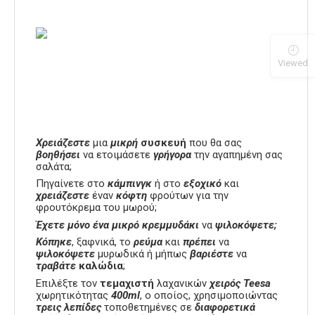
Viewed
Χρειάζεστε
μια
μικρή
συσκευή
που θα σας
βοηθήσει
να ετοιμάσετε
γρήγορα
την αγαπημένη σας
σαλάτα;
Πηγαίνετε στο
κάμπινγκ
ή στο
εξοχικό
και
χρειάζεστε
έναν
κόφτη
φρούτων για την
φρουτόκρεμα του μωρού;
Έχετε μόνο ένα μικρό κρεμμυδάκι
να
ψιλοκόψετε;
Κόπηκε
, ξαφνικά, το
ρεύμα
και
πρέπει
να
ψιλοκόψετε
μυρωδικά ή μήπως
βαριέστε
να
τραβάτε
καλώδια
;
Επιλέξτε τον
τεμαχιστή
λαχανικών
χειρός
Teesa
χωρητικότητας
400ml
, ο οποίος, χρησιμοποιώντας
τρεις λεπίδες
τοποθετημένες σε
διαφορετικά