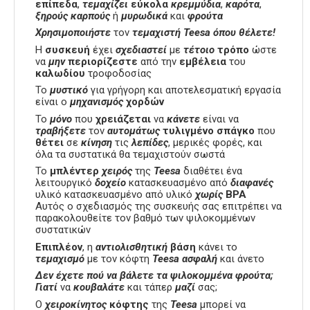
επίπεδα
,
τεμαχίζει
εύκολα
κρεμμύδια
,
καρότα
,
ξηρούς καρπούς
ή
μυρωδικά
και
φρούτα
Χρησιμοποιήστε
τον
τεμαχιστή Teesa όπου θέλετε!
Η
συσκευή
έχει
σχεδιαστεί
με
τέτοιο
τρόπο
ώστε
να
μην
περιορίζεστε
από την
εμβέλεια
του
καλωδίου
τροφοδοσίας
Το
μυστικό
για γρήγορη και αποτελεσματική εργασία
είναι ο
μηχανισμός
χορδών
Το
μόνο
που
χρειάζεται
να
κάνετε
είναι να
τραβήξετε
τον
αυτομάτως
τυλιγμένο
σπάγκο
που
θέτει
σε
κίνηση
τις
λεπίδες
, μερικές φορές, και
όλα τα συστατικά θα τεμαχιστούν σωστά
Το
μπλέντερ
χειρός
της
Teesa
διαθέτει ένα
λειτουργικό
δοχείο
κατασκευασμένο από
διαφανές
υλικό κατασκευασμένο από υλικό
χωρίς
BPA
Αυτός ο σχεδιασμός της συσκευής σας επιτρέπει να
παρακολουθείτε τον βαθμό των ψιλοκομμένων
συστατικών
Επιπλέον
, η
αντιολισθητική
βάση
κάνει το
τεμαχισμό
με τον κόφτη
Teesa
ασφαλή
και άνετο
Δεν έχετε πού να βάλετε τα ψιλοκομμένα φρούτα;
Γιατί
να
κουβαλάτε
και τάπερ
μαζί
σας;
Ο
χειροκίνητος
κόφτης
της
Teesa
μπορεί να