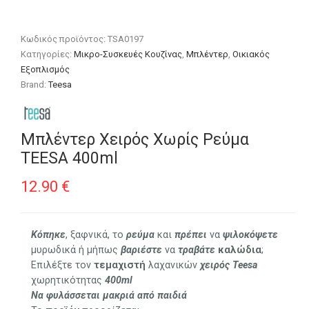
Κωδικός προϊόντος:
TSA0197
Κατηγορίες:
Μικρο-Συσκευές Κουζίνας
,
Μπλέντερ
,
Οικιακός
Εξοπλισμός
Brand:
Teesa
Μπλέντερ Χειρός Χωρίς Ρεύμα
TEESA 400ml
12.90
€
Κόπηκε
, ξαφνικά, το
ρεύμα
και
πρέπει
να
ψιλοκόψετε
μυρωδικά ή μήπως
βαριέστε
να
τραβάτε
καλώδια
;
Επιλέξτε τον
τεμαχιστή
λαχανικών
χειρός
Teesa
χωρητικότητας
400ml
Να φυλάσσεται μακριά από παιδιά