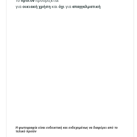
Το
προϊόν
προορίζεται
για
οικιακή
χρήση
και
όχι
για
επαγγελματική
Η φωτογραφία είναι ενδεικτική και ενδεχομένως να διαφέρει από το
τελικό προϊόν