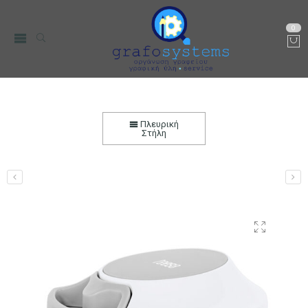
0
Μπλέντερ Χειρός Χωρίς Ρεύμα TEESA 400ml
Αρχική
Μικρο-Συσκευές Κουζίνας
Οικιακός Εξοπλισμός
Πλευρική
Στήλη