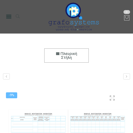
0
Μητρώο Φοιτούντων Μαθητών 25×35 100
φύλλα
Πλευρική
Στήλη
Αρχική
Χαρτικά-Είδη Γραφείου
Λογιστικά Έντυπα
-9%