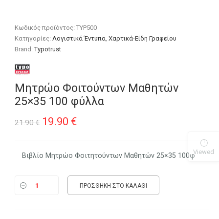
Κωδικός προϊόντος:
TYP500
Κατηγορίες:
Λογιστικά Έντυπα
,
Χαρτικά-Είδη Γραφείου
Brand:
Typotrust
Μητρώο Φοιτούντων Μαθητών
25×35 100 φύλλα
Original
Η
19.90
€
21.90
€
price
τρέχουσα
Viewed
was:
τιμή
Βιβλίο Μητρώο Φοιτητούντων Μαθητών 25×35 100φ
21.90 €.
είναι:
ΠΡΟΣΘΉΚΗ ΣΤΟ ΚΑΛΆΘΙ
19.90 €.