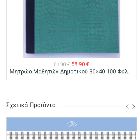
Original
Η
58.90
€
61.90
€
Μητρώο Μαθητών Δημοτικού 30×40 100 Φύλλα
price
τρέχουσα
was:
τιμή
61.90 €.
είναι:
58.90 €.
Σχετικά Προϊόντα