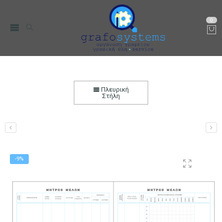
0
Μητρώο Μελών 25×35 100 φύλλα
Αρχική
Χαρτικά-Είδη Γραφείου
Λογιστικά Έντυπα
Πλευρική
Στήλη
-9%