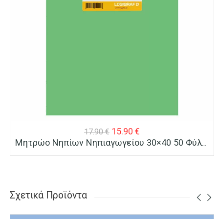
Original
Η
15.90
€
17.90
€
Μητρώο Νηπίων Νηπιαγωγείου 30×40 50 Φύλλα
price
τρέχουσα
was:
τιμή
17.90 €.
είναι:
15.90 €.
Σχετικά Προϊόντα