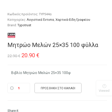
Κωδικός προϊόντος:
TYP544α
Κατηγορίες:
Λογιστικά Έντυπα
,
Χαρτικά-Είδη Γραφείου
Brand:
Typotrust
Μητρώο Μελών 25×35 100 φύλλα
Original
Η
20.90
€
22.90
€
price
τρέχουσα
was:
τιμή
Βιβλίο Μητρώο Μελών 25×35 100φ
22.90 €.
είναι:
ΠΡΟΣΘΉΚΗ ΣΤΟ ΚΑΛΆΘΙ
20.90 €.
Viewed
Share it: