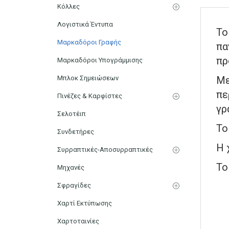
Κόλλες
Λογιστικά Έντυπα
Το
Μαρκαδόροι Γραφής
πα
πρ
Μαρκαδόροι Υπογράμμισης
Μπλοκ Σημειώσεων
Με
πε
Πινέζες & Καρφίστες
γρ
Σελοτέιπ
Το
Συνδετήρες
Η 
Συρραπτικές-Αποσυρραπτικές
Το
Μηχανές
Σφραγίδες
Χαρτί Εκτύπωσης
Χαρτοταινίες