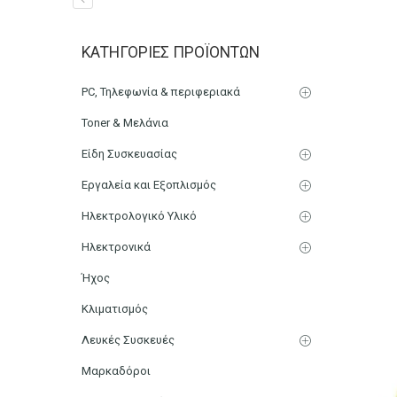
Μαρκαδόρος Schneider Li
ΚΑΤΗΓΟΡΊΕΣ ΠΡΟΪΌΝΤΩΝ
Αρχική
Χαρτικά-Είδη Γραφείου
Μαρκαδόροι Γραφής
PC, Τηλεφωνία & περιφεριακά
Toner & Μελάνια
Είδη Συσκευασίας
Εργαλεία και Εξοπλισμός
Ηλεκτρολογικό Υλικό
Ηλεκτρονικά
Ήχος
Κλιματισμός
Λευκές Συσκευές
Μαρκαδόροι