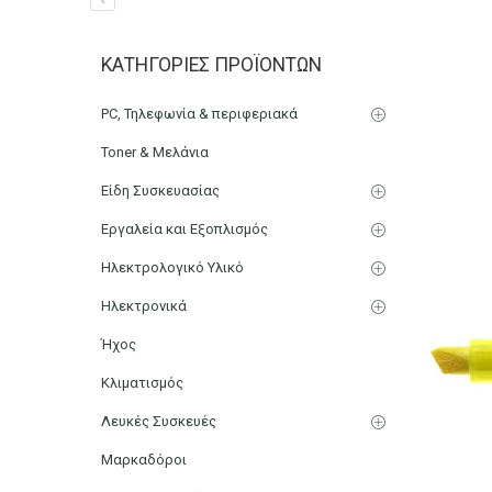
Μαρκαδόρος Υπογράμμισης
ΚΑΤΗΓΟΡΊΕΣ ΠΡΟΪΌΝΤΩΝ
Αρχική
Χαρτικά-Είδη Γραφείου
Γραφική Ύλη
PC, Τηλεφωνία & περιφεριακά
Toner & Μελάνια
Είδη Συσκευασίας
Εργαλεία και Εξοπλισμός
Ηλεκτρολογικό Υλικό
Ηλεκτρονικά
Ήχος
Κλιματισμός
Λευκές Συσκευές
Μαρκαδόροι