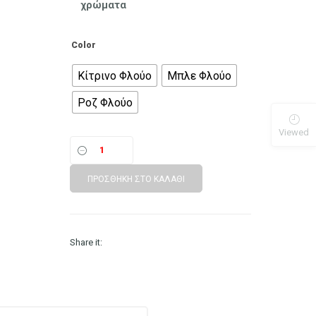
χρώματα
Color
Κίτρινο Φλούο
Μπλε Φλούο
Ροζ Φλούο
Viewed
ΠΡΟΣΘΉΚΗ ΣΤΟ ΚΑΛΆΘΙ
Share it: