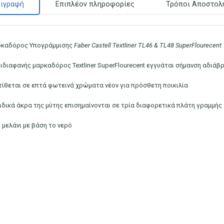
ιγραφή
Επιπλέον πληροφορίες
Τρόποι Αποστολ
καδόρος Υπογράμμισης
Faber Castell Textliner TL46 & TL48 SuperFlourecent
μιδιαφανής μαρκαδόρος Textliner SuperFlourecent εγγυάται σήμανση αδιάβ
τίθεται σε επτά φωτεινά χρώματα νέον για πρόσθετη ποικιλία
ειδικά άκρα της μύτης επισημαίνονται σε τρία διαφορετικά πλάτη γραμμής
ι μελάνι με βάση το νερό