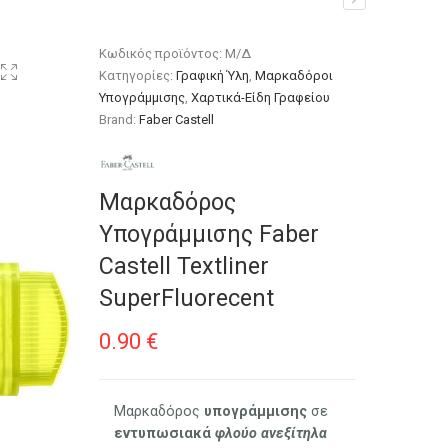
Fluorecent
Κωδικός προϊόντος:
Μ/Δ
Κατηγορίες:
Γραφική Ύλη
,
Μαρκαδόροι
Υπογράμμισης
,
Χαρτικά-Είδη Γραφείου
Brand:
Faber Castell
Μαρκαδόρος
Υπογράμμισης Faber
Castell Textliner
SuperFluorecent
0.90
€
Μαρκαδόρος
υπογράμμισης
σε
εντυπωσιακά
φλούο ανεξίτηλα