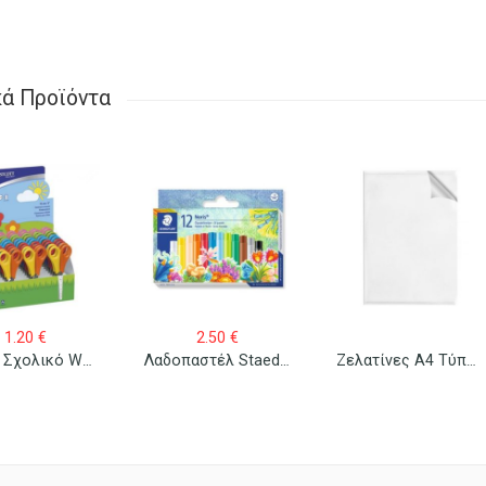
κά Προϊόντα
1.20
€
2.50
€
Ψαλίδι Σχολικό Westcott Junior 13cm
Λαδοπαστέλ Staedtler 12 Τεμ.
Ζελατίνες Α4 Τύπου Γ 100 Τεμ.