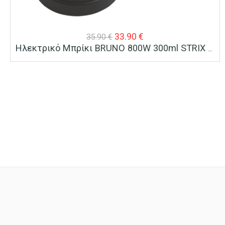
Original
Η
33.90
€
35.90
€
Ηλεκτρικό Μπρίκι BRUNO 800W 300ml STRIX Technology
price
τρέχουσα
was:
τιμή
35.90 €.
είναι:
33.90 €.