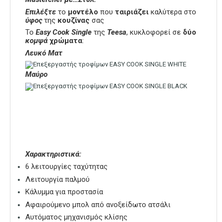
Επιλέξτε
το
μοντέλο
που
ταιριάζει
καλύτερα στο
ύφος
της
κουζίνας
σας
Το
Easy Cook Single
της
Teesa
, κυκλοφορεί σε
δύο
κομψά
χρώματα
:
Λευκό Ματ
Μαύρο
Χαρακτηριστικά:
6 λειτουργίες ταχύτητας
Λειτουργία παλμού
Κάλυμμα για προστασία
Αφαιρούμενο μπολ από ανοξείδωτο ατσάλι
Αυτόματος μηχανισμός κλίσης