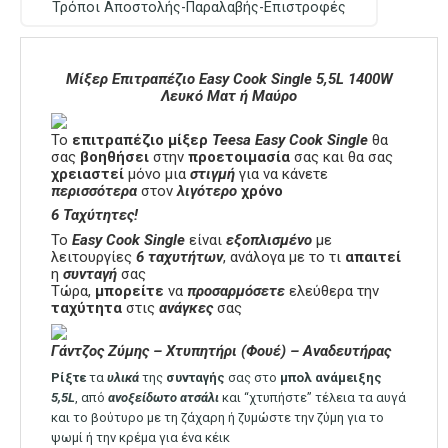
Τρόποι Αποστολής-Παραλαβής-Επιστροφές
Μίξερ Επιτραπέζιο Easy Cook Single 5,5L 1400W
Λευκό Ματ ή Μαύρο
Το
επιτραπέζιο
μίξερ
Teesa Easy Cook Single
θα
σας
βοηθήσει
στην
προετοιμασία
σας και θα σας
χρειαστεί
μόνο μια
στιγμή
για να κάνετε
περισσότερα
στον
λιγότερο
χρόνο
6 Ταχύτητες!
Το
Easy Cook Single
είναι
εξοπλισμένο
με
λειτουργίες
6 ταχυτήτων
, ανάλογα με το τι
απαιτεί
η
συνταγή
σας
Τώρα,
μπορείτε
να
προσαρμόσετε
ελεύθερα την
ταχύτητα
στις
ανάγκες
σας
Γάντζος Ζύμης – Χτυπητήρι (Φουέ) – Αναδευτήρας
Ρίξτε
τα
υλικά
της
συνταγής
σας στο
μπολ
ανάμειξης
5,5L
, από
ανοξείδωτο
ατσάλι
και “χτυπήστε” τέλεια τα αυγά
και το βούτυρο με τη ζάχαρη ή ζυμώστε την ζύμη για το
ψωμί ή την κρέμα για ένα κέικ