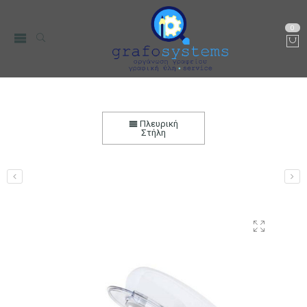
0
Μίξερ Επιτραπέζιο Easy Cook Single 5,5L 1400W
Λευκό Ματ ή Μαύρο
Πλευρική
Στήλη
Αρχική
Μικρο-Συσκευές Κουζίνας
Μίξερ
Μίξερ Επιτραπέζια