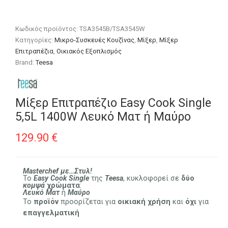
Κωδικός προϊόντος:
TSA3545B/TSA3545W
Κατηγορίες:
Μικρο-Συσκευές Κουζίνας
,
Μίξερ
,
Μίξερ
Επιτραπέζια
,
Οικιακός Εξοπλισμός
Brand:
Teesa
Μίξερ Επιτραπέζιο Easy Cook Single
5,5L 1400W Λευκό Ματ ή Μαύρο
129.90
€
Masterchef με…Στυλ!
Το
Easy Cook Single
της
Teesa
, κυκλοφορεί σε
δύο
κομψά
χρώματα
:
Λευκό Ματ
ή
Μαύρο
Το
προϊόν
προορίζεται για
οικιακή
χρήση
και
όχι
για
επαγγελματική