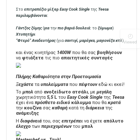
Στο
επιτραπέζιο
μίξερ
Easy Cook Single
της
Teesa
περιλαμβάνονται
:
Γάντζος ζύμης
(
για
την
πιο βαριά δουλειά:
το
ζύμωμα
)
Χτυπητήρι
“Φτερό” Αναδευτήρας
(για
σαντιγί, μαρέγκα, μαγιονέζα κτλ
)
Viewed
και ένας κινητήρας
1400W
που θα σας
βοηθήσουν
να
φτιάξετε
τις πιο
απαιτητικές
συνταγές
Πλήρης Καθαριότητα στην Προετοιμασία
Ξεχάστε
τα
υπολείμματα
που
πέφτουν
εδώ κι εκεί!
Το
μπολ
από
ανοξείδωτο
ατσάλι
, με
μεγάλη
χωρητικότητα
5,5
L
του
Easy Cook Single
της
Teesa
έχει ένα
πρόσθετο
ειδικό
κάλυμμα
που θα
κρατά
την
κουζίνα
σας
καθαρή
κατά τη
διάρκεια
της
ανάμειξης
Η
διαφάνειά
του, σας
επιτρέπει
να έχετε
απόλυτο
έλεγχο
των
περιεχομένων
του
μπολ
Masterchef με…Στυλ!