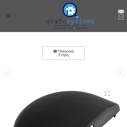
0
Ανταλλακτικό Καπάκι Δεξαμενής Νερού BRUNO
για Καφετιέρα Espresso BRN-0124
Πλευρική
Στήλη
Αρχική
Μικρο-Συσκευές Κουζίνας
Οικιακός Εξοπλισμός
Συσκευές παραγωγής Καφέ