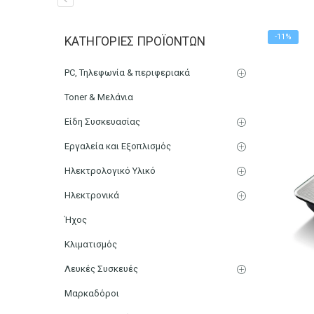
Ζυγαριά Κουζίνας Ψηφιακ
-11%
ΚΑΤΗΓΟΡΊΕΣ ΠΡΟΪΌΝΤΩΝ
Αρχική
Μικρο-Συσκευές Κουζίνας
Οικιακός Εξοπλισμ
PC, Τηλεφωνία & περιφεριακά
Toner & Μελάνια
Είδη Συσκευασίας
Εργαλεία και Εξοπλισμός
Ηλεκτρολογικό Υλικό
Ηλεκτρονικά
Ήχος
Κλιματισμός
Λευκές Συσκευές
Μαρκαδόροι