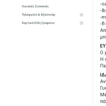
-o
Οικιακές Συσκευές
-l
Τηλεφωνία & Αξεσουάρ
-m
-fl
Χαρτικά-Είδη Γραφείου
Απ
μπ
ΕΥ
Ο 
Η 
Πε
ΙΔ
Αν
Γυ
Μέ
πά