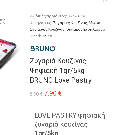
Κωδικός προϊόντος:
BRN-0209
Κατηγορίες:
Ζυγαριές Κουζίνας
,
Μικρο-
Συσκευές Κουζίνας
,
Οικιακός Εξοπλισμός
Brand:
Bruno
Ζυγαριά Κουζίνας
Ψηφιακή 1gr/5kg
BRUNO Love Pastry
Original
Η
7.90
€
8.90
€
price
τρέχουσα
was:
τιμή
LOVE PASTRY ψηφιακή
ζυγαριά κουζίνας
8.90 €.
είναι:
1gr/5kg