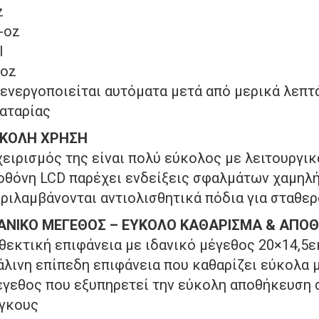
z
b-oz
l
-oz
ενεργοποιείται αυτόματα μετά από μερικά λεπτ
αταρίας
ΚΟΛΗ ΧΡΗΣΗ
χειρισμός της είναι πολύ εύκολος με λειτουργι
οθόνη LCD παρέχει ενδείξεις σφαλμάτων χαμηλ
ριλαμβάνονται αντιολισθητικά πόδια για σταθερ
ΑΝΙΚΟ ΜΕΓΕΘΟΣ – ΕΥΚΟΛΟ ΚΑΘΑΡΙΣΜΑ & ΑΠΟ
θεκτική επιφάνεια με ιδανικό μέγεθος 20×14,5ε
άλινη επίπεδη επιφάνεια που καθαρίζει εύκολα 
γεθος που εξυπηρετεί την εύκολη αποθήκευση σ
γκους