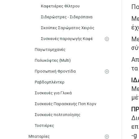
Πο
Καφετιέρες Φίλτρου
Σιδερώστρες - Σιδερόπανα
Με
έχ
Σκούπες Σαρώματος Χειρός
Με
Συσκευές παραγωγής Καφέ
σύ
Παγωτομηχανές
Απ
Πολυκόφτες (Multi)
τα
Προσωπική Φροντίδα
ΙΔ
Ραβδομπλέντερ
Με
Συσκευές για Γλυκά
μέ
Συσκευές Παρασκευής Ποπ Κορν
ΠΡ
Συσκευές πολτοποίησης
Δι
επ
Τοστιέρες
-g
Μπαταρίες