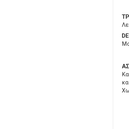
Τ
Λε
DE
Μο
ΑΣ
Κα
κα
Χω