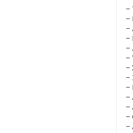
– 
– 
– 
– 
– 
– 
– 
– 
–
– 
–
– 
– 