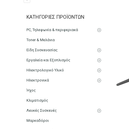
Δεματικά Καλωδίων 40cm
ΚΑΤΗΓΟΡΊΕΣ ΠΡΟΪΌΝΤΩΝ
Αρχική
Ηλεκτρονικά
Καλώδια
PC, Τηλεφωνία & περιφεριακά
Toner & Μελάνια
Είδη Συσκευασίας
Εργαλεία και Εξοπλισμός
Ηλεκτρολογικό Υλικό
Ηλεκτρονικά
Ήχος
Κλιματισμός
Λευκές Συσκευές
Μαρκαδόροι