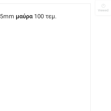
Viewed
7,5mm
μαύρα
100 τεμ.