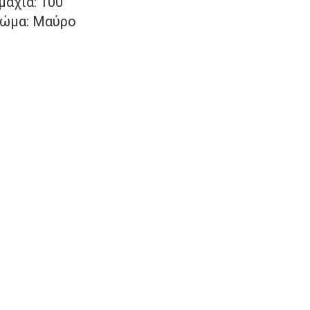
μάχια: 100
ώμα: Μαύρο