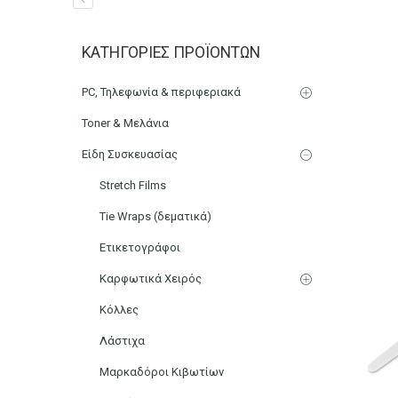
Δεματικά Καλωδίων 40cm
ΚΑΤΗΓΟΡΊΕΣ ΠΡΟΪΌΝΤΩΝ
Αρχική
Ηλεκτρονικά
Καλώδια
PC, Τηλεφωνία & περιφεριακά
Toner & Μελάνια
Είδη Συσκευασίας
Stretch Films
Tie Wraps (δεματικά)
Ετικετογράφοι
Καρφωτικά Χειρός
Κόλλες
Λάστιχα
Μαρκαδόροι Κιβωτίων