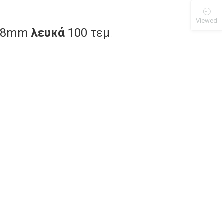
Viewed
4,8mm
λευκά
100 τεμ.