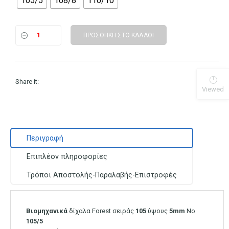
105/5
108/8
110/10
ΠΡΟΣΘΉΚΗ ΣΤΟ ΚΑΛΆΘΙ
Share it:
Viewed
Περιγραφή
Επιπλέον πληροφορίες
Τρόποι Αποστολής-Παραλαβής-Επιστροφές
Βιομηχανικά
δίχαλα Forest σειράς
105
ύψους
5mm
Νο
105/5