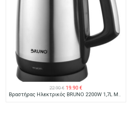
Original
Η
19.90
€
22.90
€
Βραστήρας Ηλεκτρικός BRUNO 2200W 1,7L Με Βάση 360°
price
τρέχουσα
was:
τιμή
22.90 €.
είναι:
19.90 €.