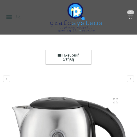
0
Βραστήρας Ηλεκτρικός BRUNO 2200W 1.7L με
Βάση 360°
Πλευρική
Στήλη
Αρχική
Μικρο-Συσκευές Κουζίνας
Οικιακός Εξοπλισμός
Βραστήρες