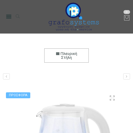
0
Βραστήρας Ηλεκτρικός Οικονομικός TEESA 1,7L
Λευκός ή Μαύρος
Πλευρική
Στήλη
Αρχική
Μικρο-Συσκευές Κουζίνας
Οικιακός Εξοπλισμός
Βραστήρες
ΠΡΟΣΦΟΡΑ