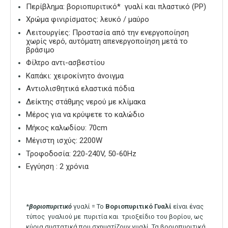
Περίβλημα: βοριοπυριτικό* γυαλί και πλαστικό (PP)
Χρώμα φινιρίσματος: λευκό / μαύρο
Λειτουργίες: Προστασία από την ενεργοποίηση
χωρίς νερό, αυτόματη απενεργοποίηση μετά το
βράσιμο
Φίλτρο αντι-ασβεστίου
Καπάκι: χειροκίνητο άνοιγμα
Αντιολισθητικά ελαστικά πόδια
Δείκτης στάθμης νερού με κλίμακα
Mέρος για να κρύψετε το καλώδιο
Μήκος καλωδίου: 70cm
Μέγιστη ισχύς: 2200W
Τροφοδοσία: 220-240V, 50-60Hz
Εγγύηση : 2 χρόνια
*
βοριοπυριτικό
γυαλί = Το
Βοριοπυριτικό Γυαλί
είναι ένας
τύπος γυαλιού με πυριτία και τριοξείδιο του βορίου, ως
κύρια συστατικά που σχηματίζουν γυαλί. Τα βοριοπυριτικά