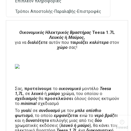
Επιπλέον πληροφορίες
Τρόποι Αποστολής-Παραλαβής-Επιστροφές
Οικονομικός Ηλεκτρικός Βραστήρας
Teesa 1.7L
Λευκός
ή
Μαύρος
,
για να
διαλέξετε
αυτόν που
ταιριάζει
καλύτερα
στον
χώρο
σας!
Σας,
προτείνουμε
το
οικονομικό
μοντέλο
Teesa
1,7L
, σε
λευκό
ή
μαύρο
χρώμα, του οποίου ο
σχεδιασμός
θα
προσελκύσει
όλους όσους εκτιμούν
τo
minimal
σχεδιασμό
Το
γυαλί
σε
συνδυασμό
με τον
μπλε οπίσθιο
φωτισμό
, το οποίο
εμφανίζεται
ενώ το
νερό
βράζει
και η
δυνατότητα
επιλογής μιας από τις
δύο
χρωματικές εκδόσεις (
λευκό ή μαύρο
), θα κάνει τον
Viewed
ηλεκτρικό βραστήρα
Teesa
1,7L
ένα
διακοσμητικό