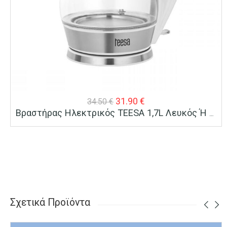
Original
Η
31.90
€
34.50
€
Βραστήρας Ηλεκτρικός TEESA 1,7L Λευκός Ή Μαύρος – Λευκό
price
τρέχουσα
was:
τιμή
34.50 €.
είναι:
31.90 €.
Σχετικά Προϊόντα