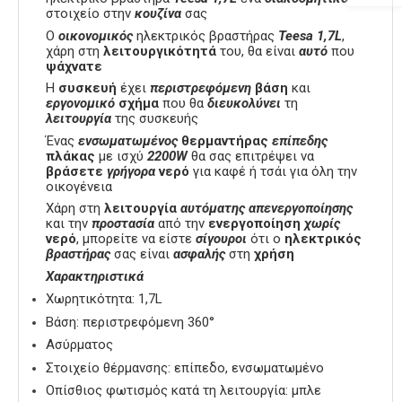
στοιχείο στην
κουζίνα
σας
Ο
οικονομικός
ηλεκτρικός βραστήρας
Teesa 1,7L
,
χάρη στη
λειτουργικότητά
του, θα είναι
αυτό
που
ψάχνατε
Η
συσκευή
έχει
περιστρεφόμενη
βάση
και
εργονομικό
σχήμα
που θα
διευκολύνει
τη
λειτουργία
της συσκευής
Ένας
ενσωματωμένος
θερμαντήρας
επίπεδης
πλάκας
με ισχύ
2200W
θα σας επιτρέψει να
βράσετε
γρήγορα
νερό
για καφέ ή τσάι για όλη την
οικογένεια
Χάρη στη
λειτουργία
αυτόματης
απενεργοποίησης
και την
προστασία
από την
ενεργοποίηση
χωρίς
νερό
, μπορείτε να είστε
σίγουροι
ότι ο
ηλεκτρικός
βραστήρας
σας είναι
ασφαλής
στη
χρήση
Χαρακτηριστικά
Χωρητικότητα: 1,7L
Βάση: περιστρεφόμενη 360°
Ασύρματος
Στοιχείο θέρμανσης: επίπεδο, ενσωματωμένο
Οπίσθιος φωτισμός κατά τη λειτουργία: μπλε