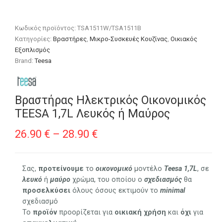
Κωδικός προϊόντος:
TSA1511W/TSA1511B
Κατηγορίες:
Βραστήρες
,
Μικρο-Συσκευές Κουζίνας
,
Οικιακός
Εξοπλισμός
Brand:
Teesa
Βραστήρας Ηλεκτρικός Οικονομικός
TEESA 1,7L Λευκός ή Μαύρος
Price
26.90
€
–
28.90
€
range:
26.90 €
Σας,
προτείνουμε
το
οικονομικό
μοντέλο
Teesa 1,7L
, σε
λευκό
ή
μαύρο
χρώμα, του οποίου ο
σχεδιασμός
θα
through
προσελκύσει
όλους όσους εκτιμούν τo
minimal
28.90 €
σχεδιασμό
Το
προϊόν
προορίζεται για
οικιακή
χρήση
και
όχι
για