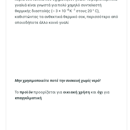
γυαλιά είναι γνωστά για πολύ χαμηλό συντελεστή
-6
-1
θερμικής διαστολής (~ 3 × 10
K
στους 20 ° C),
καθιστώντας τα ανθεκτικά θερμικό σοκ, περισσότερο από
οποιοδήποτε άλλο κοινό γυαλί
Μην χρησιμοποιείτε ποτέ την συσκευή χωρίς νερό!
Το
προϊόν
προορίζεται για
οικιακή
χρήση
και
όχι
για
επαγγελματική