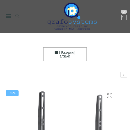
0
Βάση TV 32″-70″ έως 45kg Σταθερή Επιτοίχια DM
PRO Μαύρη
Πλευρική
Στήλη
Αρχική
PC, Τηλεφωνία & περιφεριακά
Περιφερειακά Η/Υ &
Laptop
Βάσεις Οθόνης - TV
-30%