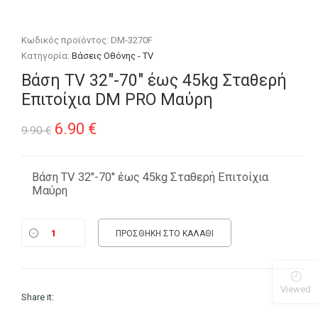
Κωδικός προϊόντος:
DM-3270F
Κατηγορία:
Βάσεις Οθόνης - TV
Βάση TV 32″-70″ έως 45kg Σταθερή
Επιτοίχια DM PRO Μαύρη
Original
Η
6.90
€
9.90
€
price
τρέχουσα
was:
τιμή
Βάση TV 32″-70″ έως 45kg Σταθερή Επιτοίχια
Μαύρη
9.90 €.
είναι:
6.90 €.
ΠΡΟΣΘΉΚΗ ΣΤΟ ΚΑΛΆΘΙ
Viewed
Share it: