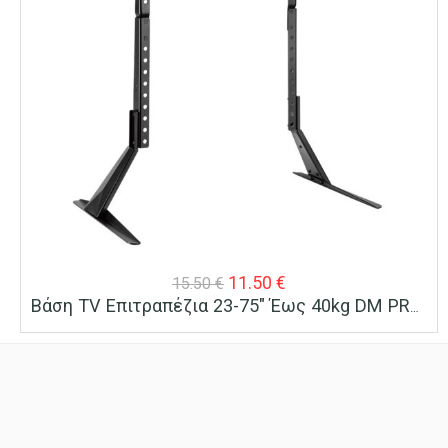
Original
Η
11.50
€
15.50
€
Βάση TV Επιτραπέζια 23-75″ Έως 40kg DM PRO Μαύρη
price
τρέχουσα
was:
τιμή
15.50 €.
είναι:
11.50 €.