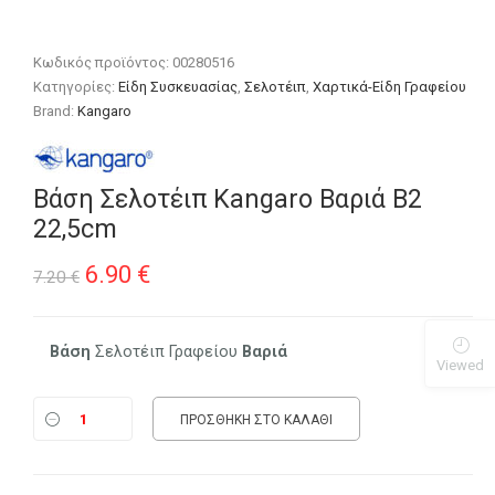
Κωδικός προϊόντος:
00280516
Κατηγορίες:
Είδη Συσκευασίας
,
Σελοτέιπ
,
Χαρτικά-Είδη Γραφείου
Brand:
Kangaro
Βάση Σελοτέιπ Kangaro Βαριά Β2
22,5cm
Original
Η
6.90
€
7.20
€
price
τρέχουσα
was:
τιμή
Βάση
Σελοτέιπ Γραφείου
Βαριά
Viewed
7.20 €.
είναι:
ΠΡΟΣΘΉΚΗ ΣΤΟ ΚΑΛΆΘΙ
6.90 €.