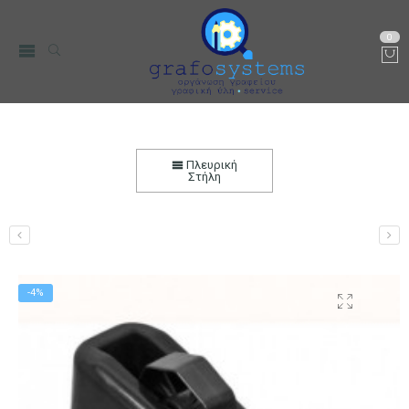
0
Βάση Σελοτέιπ Kangaro Βαριά Β2 22,5cm
Αρχική
Χαρτικά-Είδη Γραφείου
Σελοτέιπ
Πλευρική
Στήλη
-4%