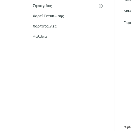
Σφραγίδες
Μπλ
Χαρτί Εκτύπωσης
Γκρ
Χαρτοταινίες
Ψαλίδια
Η φω