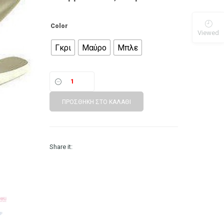
Color
Viewed
Γκρι
Μαύρο
Μπλε
ΠΡΟΣΘΉΚΗ ΣΤΟ ΚΑΛΆΘΙ
Share it: