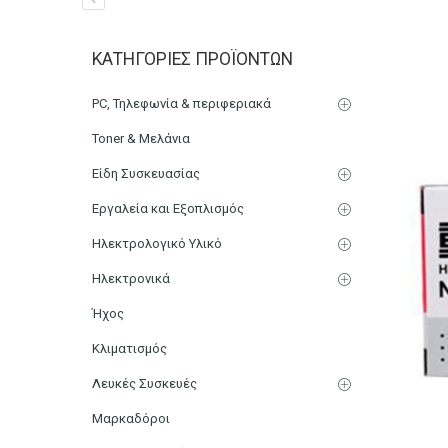
Αποσυρραπτική μηχανή D
ΚΑΤΗΓΟΡΊΕΣ ΠΡΟΪΌΝΤΩΝ
Αρχική
Χαρτικά-Είδη Γραφείου
Συρραπτικές-Αποσυρρ
PC, Τηλεφωνία & περιφεριακά
Toner & Μελάνια
Είδη Συσκευασίας
Εργαλεία και Εξοπλισμός
Ηλεκτρολογικό Υλικό
Ηλεκτρονικά
Ήχος
Κλιματισμός
Λευκές Συσκευές
Μαρκαδόροι