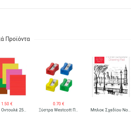
κά Προϊόντα
1.50
€
0.70
€
Μπλοκ Οντουλέ 25×35 10 Φύλλα
Ξύστρα Westcott Πλαστική
Μπλοκ Σχεδίου Νο 2 20×30 (Α4)