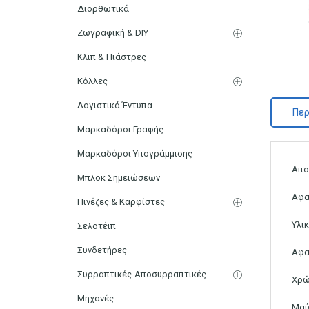
Διορθωτικά
Ζωγραφική & DIY
Κλιπ & Πιάστρες
Κόλλες
Λογιστικά Έντυπα
Περ
Μαρκαδόροι Γραφής
Μαρκαδόροι Υπογράμμισης
Απο
Μπλοκ Σημειώσεων
Αφα
Πινέζες & Καρφίστες
Υλι
Σελοτέιπ
Συνδετήρες
Αφα
Συρραπτικές-Αποσυρραπτικές
Χρώ
Μηχανές
Μα