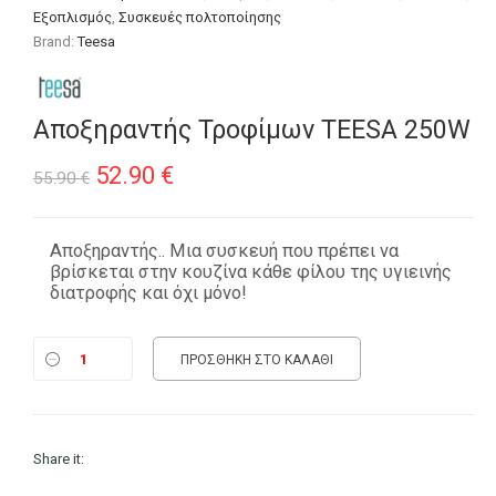
Εξοπλισμός
,
Συσκευές πολτοποίησης
Brand:
Teesa
Αποξηραντής Τροφίμων TEESA 250W
Original
Η
52.90
€
55.90
€
price
τρέχουσα
was:
τιμή
Αποξηραντής.. Μια συσκευή που πρέπει να
βρίσκεται στην κουζίνα κάθε φίλου της υγιεινής
55.90 €.
είναι:
διατροφής και όχι μόνο!
52.90 €.
ΠΡΟΣΘΉΚΗ ΣΤΟ ΚΑΛΆΘΙ
Share it: