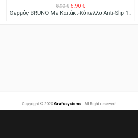
Original
Η
6.90
€
8.90
€
Θερμός BRUNO Με Καπάκι-Κύπελλο Anti-Slip 1000ml Ασημί
price
τρέχουσα
was:
τιμή
8.90 €.
είναι:
6.90 €.
Copyright © 2020
Grafosystems
- All Right reserved!
Web Design by:
Grafosystems