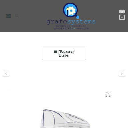
0
Ανταλλακτικό Δοχείο Χυμού Αποχυμωτή Teesa
TSA3015
Πλευρική
Στήλη
Αρχική
Μικρο-Συσκευές Κουζίνας
Οικιακός Εξοπλισμός