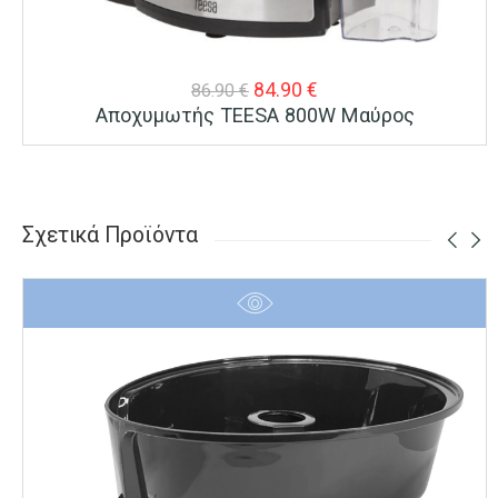
Original
Η
84.90
€
86.90
€
Αποχυμωτής TEESA 800W Μαύρος
price
τρέχουσα
was:
τιμή
86.90 €.
είναι:
84.90 €.
Σχετικά Προϊόντα