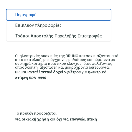
Περιγραφή
Επιπλέον πληροφορίες
Τρόποι Αποστολής-Παραλαβής-Επιστροφές
Οι ηλεκτρικές συσκευές της BRUNO κατασκευάζονται από
ποιοτικά υλικά, με σύγχρονες μεθόδους και σύμφωνα με
αυστηρά κριτήρια ποιοτικού ελέγχου, διασφαλίζοντας
απρόσκοπτη, αξιόπιστη και μακρoχρόνια λειτουργία.
BRUNO
ανταλλακτικό
δοχείο
φίλτρου
για ηλεκτρικό
στίφτη
BRN-0096
Το
προϊόν
προορίζεται
για
οικιακή
χρήση
και
όχι
για
επαγγελματική