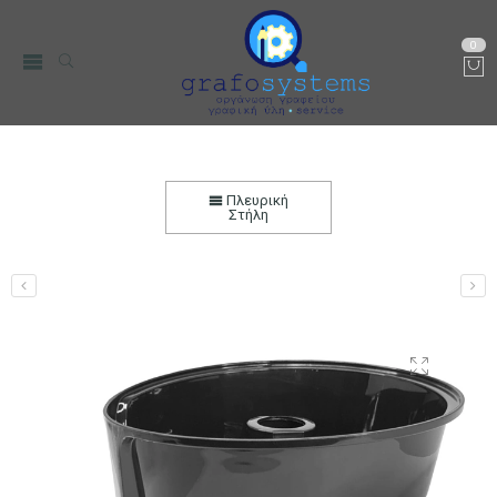
0
Ανταλλακτικό Δοχείο Φίλτρου BRUNO για
Ηλεκτρικό Στίφτη Συνεχούς Ροής BRN-0096
Πλευρική
Στήλη
Αρχική
Μικρο-Συσκευές Κουζίνας
Οικιακός Εξοπλισμός
Ηλεκτρικοί Στίφτες