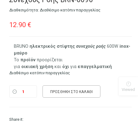
Διαθεσιμότητα:
Διαθέσιμο κατόπιν παραγγελίας
12.90
€
BRUNO
ηλεκτρικός
στίφτης
συνεχούς
ροής
600W
inox-
μαύρο
Το
προϊόν
προορίζεται
για
οικιακή
χρήση
και
όχι
για
επαγγελματική
Διαθέσιμο κατόπιν παραγγελίας
Viewed
ΠΡΟΣΘΉΚΗ ΣΤΟ ΚΑΛΆΘΙ
Share it: